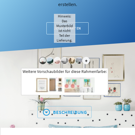
erstellen.
Hinweis:
Das
Musterbild
JETZT STARTEN
ist nicht
Teil der
Lieferung.
+
Weitere Vorschaubilder für diese Rahmenfarbe:
BESCHREIBUNG