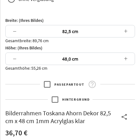
Breite: (Ihres Bildes)
−
+
Gesamtbreite: 89,76 cm
Arran
Luzern
Andros
Attika
Höhe: (Ihres Bildes)
−
+
Gesamthöhe: 55,26 cm
PASSEPARTOUT
Thurgau
Thurgau
Burgund
*Canvas*
HINTERGRUND
Kunststoff
Bilderrahmen
Toskana Ahorn Dekor 82,5
cm x 48 cm 1mm Acrylglas klar
36,70 €