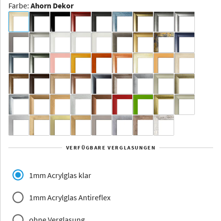
Farbe
:
Ahorn Dekor
Dakota -
Rahmenloser
Bildhalter
Aluminium
Yukon
Alberta
Alaska
VERFÜGBARE VERGLASUNGEN
Massivholz
1mm Acrylglas klar
1mm Acrylglas Antireflex
ohne Verglasung
Jersey
Dauphine
Elsass
Glarus