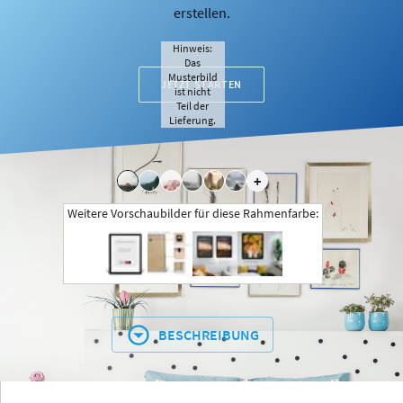
erstellen.
Hinweis:
Das
Musterbild
JETZT STARTEN
ist nicht
Teil der
Lieferung.
+
Weitere Vorschaubilder für diese Rahmenfarbe:
BESCHREIBUNG