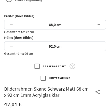
Breite: (Ihres Bildes)
−
+
Gesamtbreite: 72 cm
Arran
Luzern
Andros
Attika
Höhe: (Ihres Bildes)
−
+
Gesamthöhe: 96 cm
PASSEPARTOUT
Thurgau
Thurgau
Burgund
*Canvas*
HINTERGRUND
Kunststoff
Bilderrahmen
Skane Schwarz Matt 68 cm
x 92 cm 1mm Acrylglas klar
42,01 €