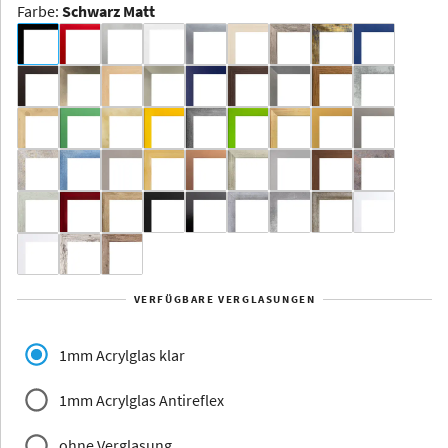
Farbe
:
Schwarz Matt
Dakota -
Rahmenloser
Bildhalter
Aluminium
Yukon
Alberta
Alaska
VERFÜGBARE VERGLASUNGEN
Massivholz
1mm Acrylglas klar
1mm Acrylglas Antireflex
ohne Verglasung
Jersey
Dauphine
Elsass
Glarus