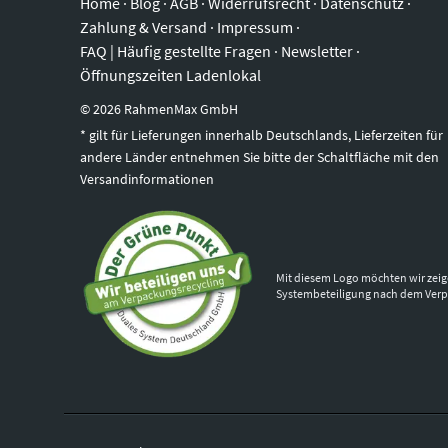
Home
·
Blog
·
AGB
·
Widerrufsrecht
·
Datenschutz
·
Zahlung & Versand
·
Impressum
·
FAQ | Häufig gestellte Fragen
·
Newsletter
·
Öffnungszeiten Ladenlokal
©
2026
RahmenMax GmbH
* gilt für Lieferungen innerhalb Deutschlands, Lieferzeiten für
andere Länder entnehmen Sie bitte der Schaltfläche mit den
Versandinformationen
Mit diesem Logo möchten wir zeig
Systembeteiligung nach dem Ver