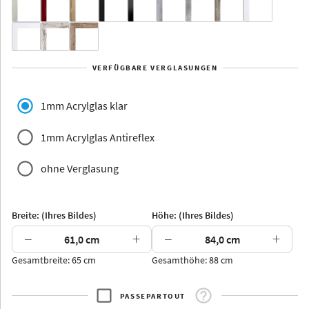
Yukon
Alberta
Alaska
VERFÜGBARE VERGLASUNGEN
Massivholz
1mm Acrylglas klar
1mm Acrylglas Antireflex
ohne Verglasung
Jersey
Dauphine
Elsass
Glarus
Breite: (Ihres Bildes)
Höhe: (Ihres Bildes)
−
+
−
+
Gesamtbreite: 65 cm
Gesamthöhe: 88 cm
Arran
Luzern
Andros
Attika
PASSEPARTOUT