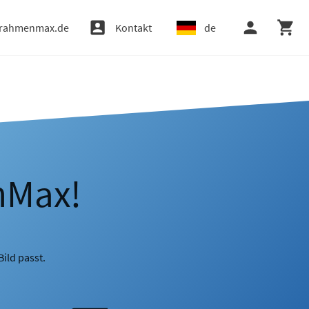
rahmenmax.de
Kontakt
de
nMax!
ild passt.