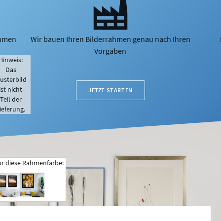
ahmen
Wir bauen Ihren Bilderrahmen genau nach Ihren
Vorgaben
Hinweis:
Das
usterbild
ist nicht
JETZT STARTEN
Teil der
ieferung.
ür diese Rahmenfarbe: