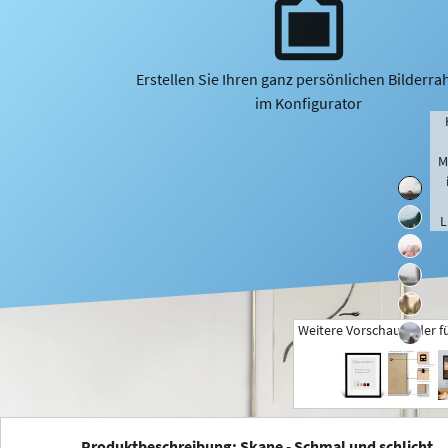
Erstellen Sie Ihren ganz persönlichen Bilderr
im Konfigurator
M
L
Weitere Vorschaubilder f
+
Produktbeschreibung: Skane - Schmal und schlicht