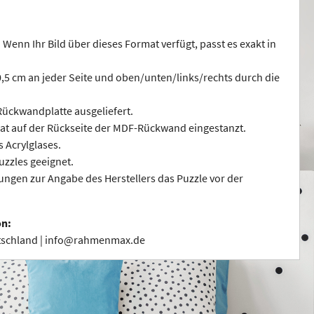
 Wenn Ihr Bild über dieses Format verfügt, passt es exakt in
 0,5 cm an jeder Seite und oben/unten/links/rechts durch die
ückwandplatte ausgeliefert.
at auf der Rückseite der MDF-Rückwand eingestanzt.
s Acrylglases.
uzzles geeignet.
ngen zur Angabe des Herstellers das Puzzle vor der
on:
utschland | info@rahmenmax.de