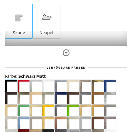
Skane
Neapel
Rahmenlos
VERFÜGBARE FARBEN
Farbe
:
Schwarz Matt
Dakota -
Rahmenloser
Bildhalter
Aluminium