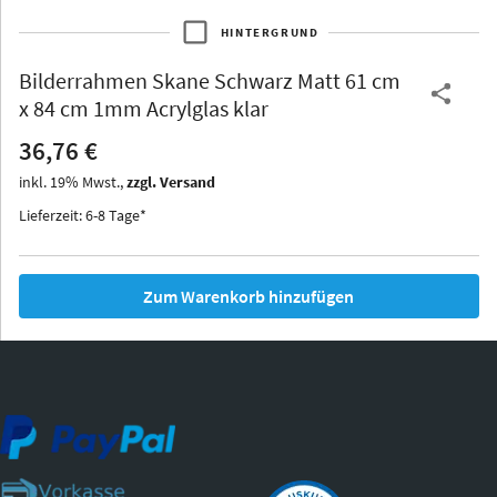
HINTERGRUND
Bilderrahmen
Skane Schwarz Matt 61 cm
Thurgau
Thurgau
Burgund
x 84 cm 1mm Acrylglas klar
*Canvas*
36,76 €
Kunststoff
inkl.
19
%
Mwst.,
zzgl. Versand
Lieferzeit: 6-8 Tage*
Zum Warenkorb hinzufügen
Iowa
Ohio