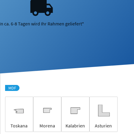
In ca. 6-8 Tagen wird Ihr Rahmen geliefert*
MDF
Toskana
Morena
Kalabrien
Asturien