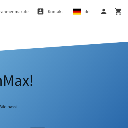
rahmenmax.de
Kontakt
de
nMax!
ild passt.