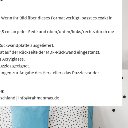
 Wenn Ihr Bild über dieses Format verfügt, passt es exakt in
 0,5 cm an jeder Seite und oben/unten/links/rechts durch die
ückwandplatte ausgeliefert.
at auf der Rückseite der MDF-Rückwand eingestanzt.
s Acrylglases.
uzzles geeignet.
ngen zur Angabe des Herstellers das Puzzle vor der
on:
utschland | info@rahmenmax.de