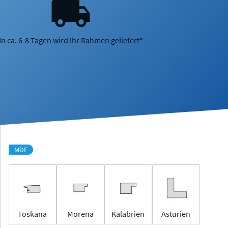
In ca. 6-8 Tagen wird Ihr Rahmen geliefert*
MDF
Toskana
Morena
Kalabrien
Asturien