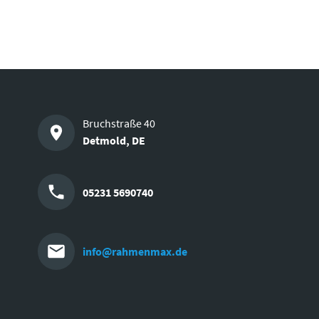
Bruchstraße 40
Detmold
,
DE
05231 5690740
info@rahmenmax.de