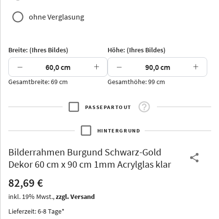
ohne Verglasung
Yukon
Alberta
Alaska
Breite: (Ihres Bildes)
Höhe: (Ihres Bildes)
Massivholz
−
+
−
+
Gesamtbreite: 69 cm
Gesamthöhe: 99 cm
PASSEPARTOUT
Jersey
Dauphine
Elsass
Glarus
HINTERGRUND
Bilderrahmen
Burgund Schwarz-Gold
Dekor 60 cm x 90 cm 1mm Acrylglas klar
82,69 €
Arran
Luzern
Andros
Attika
inkl.
19
%
Mwst.,
zzgl. Versand
Lieferzeit: 6-8 Tage*