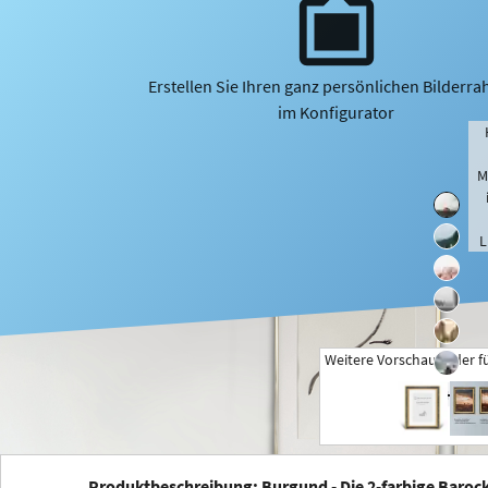
Erstellen Sie Ihren ganz persönlichen Bilderr
im Konfigurator
M
L
Weitere Vorschaubilder f
+
Produktbeschreibung: Burgund - Die 2-farbige Baroc