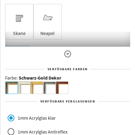
Skane
Neapel
Rahmenlos
VERFÜGBARE FARBEN
Farbe
:
Schwarz-Gold Dekor
Dakota -
Rahmenloser
Bildhalter
VERFÜGBARE VERGLASUNGEN
Aluminium
1mm Acrylglas klar
1mm Acrylglas Antireflex