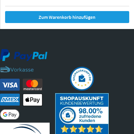
Zum Warenkorb hinzufügen
Thurgau
Thurgau
Burgund
*Canvas*
Kunststoff
Iowa
Ohio