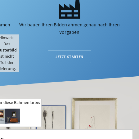
ahmen
Wir bauen Ihren Bilderrahmen genau nach Ihren
Vorgaben
Hinweis:
Das
usterbild
ist nicht
JETZT STARTEN
Teil der
ieferung.
ür diese Rahmenfarbe:
ke