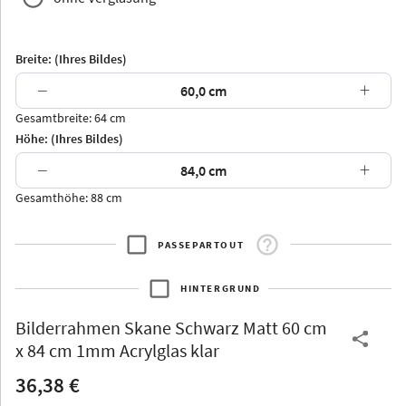
Breite: (Ihres Bildes)
−
+
Gesamtbreite: 64 cm
Arran
Luzern
Andros
Attika
Höhe: (Ihres Bildes)
−
+
Gesamthöhe: 88 cm
PASSEPARTOUT
Thurgau
Thurgau
Burgund
*Canvas*
HINTERGRUND
Kunststoff
Bilderrahmen
Skane Schwarz Matt 60 cm
x 84 cm 1mm Acrylglas klar
36,38 €