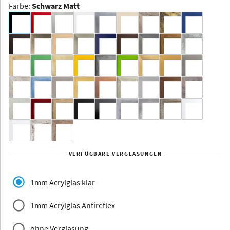
Farbe
:
Schwarz Matt
Dakota -
Rahmenloser
Bildhalter
Aluminium
Yukon
Alberta
Alaska
VERFÜGBARE VERGLASUNGEN
Massivholz
1mm Acrylglas klar
1mm Acrylglas Antireflex
ohne Verglasung
Jersey
Dauphine
Elsass
Glarus