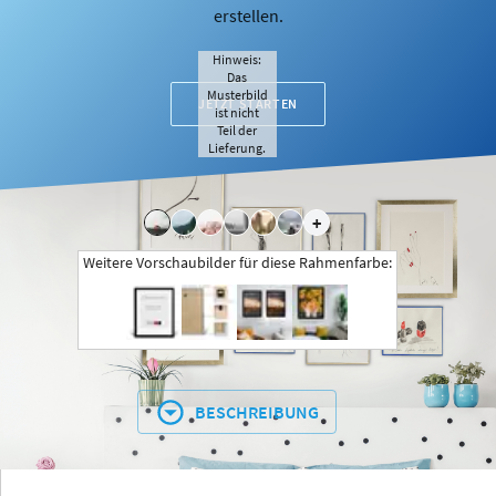
erstellen.
Hinweis:
Das
Musterbild
JETZT STARTEN
ist nicht
Teil der
Lieferung.
+
Weitere Vorschaubilder für diese Rahmenfarbe:
BESCHREIBUNG