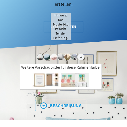
erstellen.
Hinweis:
Das
Musterbild
JETZT STARTEN
ist nicht
Teil der
Lieferung.
+
Weitere Vorschaubilder für diese Rahmenfarbe:
BESCHREIBUNG