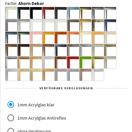
Farbe
:
Ahorn Dekor
Dakota -
Rahmenloser
Bildhalter
Aluminium
Yukon
Alberta
Alaska
VERFÜGBARE VERGLASUNGEN
Massivholz
1mm Acrylglas klar
1mm Acrylglas Antireflex
ohne Verglasung
Jersey
Dauphine
Elsass
Glarus