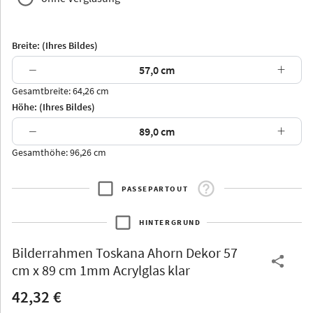
Breite: (Ihres Bildes)
−
+
Gesamtbreite: 64,26 cm
Arran
Luzern
Andros
Attika
Höhe: (Ihres Bildes)
−
+
Gesamthöhe: 96,26 cm
PASSEPARTOUT
Thurgau
Thurgau
Burgund
*Canvas*
HINTERGRUND
Kunststoff
Bilderrahmen
Toskana Ahorn Dekor 57
cm x 89 cm 1mm Acrylglas klar
42,32 €