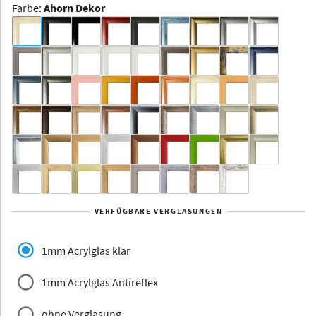
Farbe
:
Ahorn Dekor
Dakota -
Rahmenloser
Bildhalter
Aluminium
Yukon
Alberta
Alaska
VERFÜGBARE VERGLASUNGEN
Massivholz
1mm Acrylglas klar
1mm Acrylglas Antireflex
ohne Verglasung
Jersey
Dauphine
Elsass
Glarus