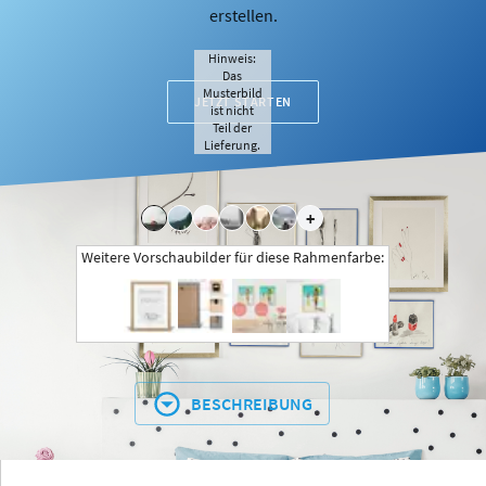
erstellen.
Hinweis:
Das
Musterbild
JETZT STARTEN
ist nicht
Teil der
Lieferung.
+
Weitere Vorschaubilder für diese Rahmenfarbe:
BESCHREIBUNG