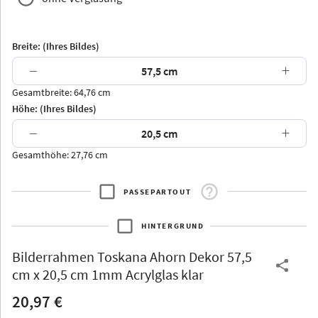
Breite: (Ihres Bildes)
−
+
Gesamtbreite: 64,76 cm
Arran
Luzern
Andros
Attika
Höhe: (Ihres Bildes)
−
+
Gesamthöhe: 27,76 cm
PASSEPARTOUT
Thurgau
Thurgau
Burgund
*Canvas*
HINTERGRUND
Kunststoff
Bilderrahmen
Toskana Ahorn Dekor 57,5
cm x 20,5 cm 1mm Acrylglas klar
20,97 €