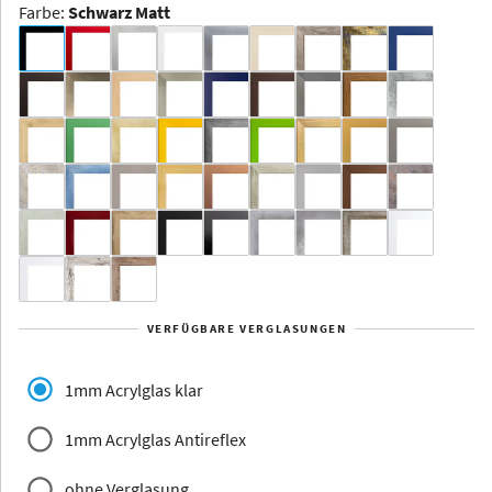
Farbe
:
Schwarz Matt
Dakota -
Rahmenloser
Bildhalter
Aluminium
Yukon
Alberta
Alaska
VERFÜGBARE VERGLASUNGEN
Massivholz
1mm Acrylglas klar
1mm Acrylglas Antireflex
ohne Verglasung
Jersey
Dauphine
Elsass
Glarus