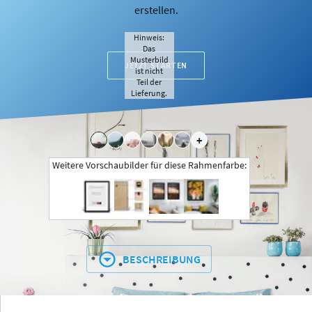
erstellen.
Hinweis:
Das
Musterbild
JETZT STARTEN
ist nicht
Teil der
Lieferung.
+
Weitere Vorschaubilder für diese Rahmenfarbe:
BESCHREIBUNG