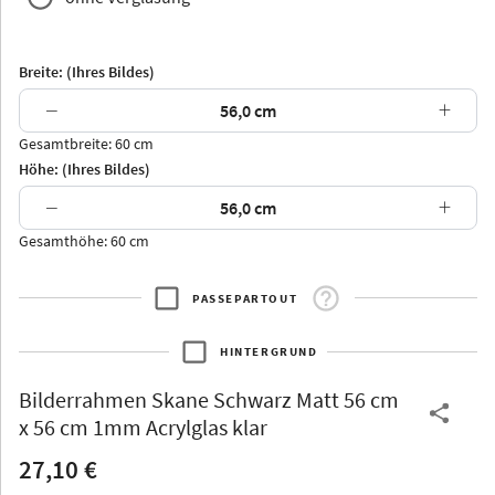
Breite: (Ihres Bildes)
−
+
Gesamtbreite: 60 cm
Arran
Luzern
Andros
Attika
Höhe: (Ihres Bildes)
−
+
Gesamthöhe: 60 cm
PASSEPARTOUT
Thurgau
Thurgau
Burgund
*Canvas*
HINTERGRUND
Kunststoff
Bilderrahmen
Skane Schwarz Matt 56 cm
x 56 cm 1mm Acrylglas klar
27,10 €