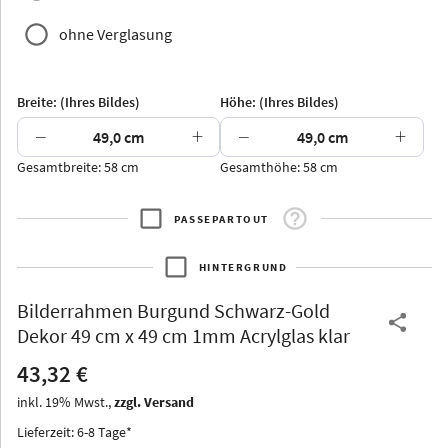
ohne Verglasung
Yukon
Alberta
Alaska
Breite: (Ihres Bildes)
Höhe: (Ihres Bildes)
Massivholz
−
+
−
+
Gesamtbreite: 58 cm
Gesamthöhe: 58 cm
PASSEPARTOUT
Jersey
Dauphine
Elsass
Glarus
HINTERGRUND
Bilderrahmen
Burgund Schwarz-Gold
Dekor 49 cm x 49 cm 1mm Acrylglas klar
43,32 €
Arran
Luzern
Andros
Attika
inkl.
19
%
Mwst.,
zzgl. Versand
Lieferzeit: 6-8 Tage*