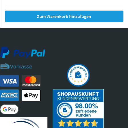
Zum Warenkorb hinzufügen
Thurgau
Thurgau
Burgund
*Canvas*
Kunststoff
Iowa
Ohio