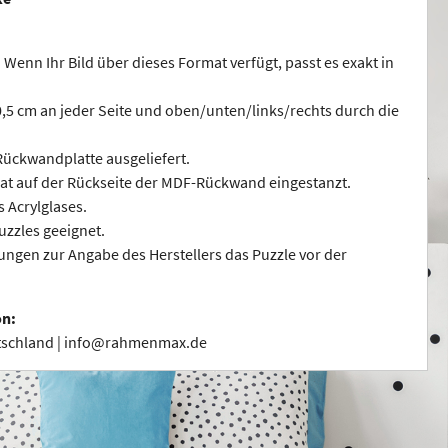
 Wenn Ihr Bild über dieses Format verfügt, passt es exakt in
 0,5 cm an jeder Seite und oben/unten/links/rechts durch die
ückwandplatte ausgeliefert.
at auf der Rückseite der MDF-Rückwand eingestanzt.
s Acrylglases.
uzzles geeignet.
ngen zur Angabe des Herstellers das Puzzle vor der
on:
utschland | info@rahmenmax.de