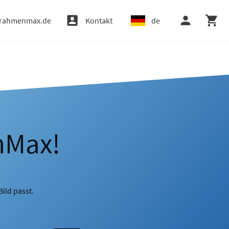
rahmenmax.de
Kontakt
de
nMax!
ild passt.