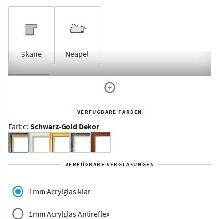
Skane
Neapel
Rahmenlos
VERFÜGBARE FARBEN
Farbe
:
Schwarz-Gold Dekor
Dakota -
Rahmenloser
Bildhalter
VERFÜGBARE VERGLASUNGEN
Aluminium
1mm Acrylglas klar
1mm Acrylglas Antireflex