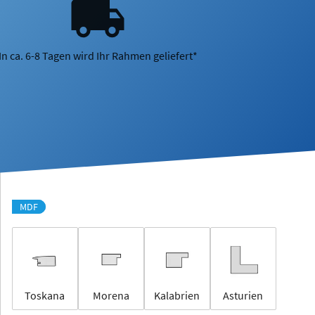
In ca. 6-8 Tagen wird Ihr Rahmen geliefert*
MDF
Toskana
Morena
Kalabrien
Asturien