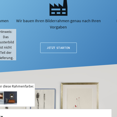
ahmen
Wir bauen Ihren Bilderrahmen genau nach Ihren
Vorgaben
Hinweis:
Das
usterbild
ist nicht
JETZT STARTEN
Teil der
ieferung.
ür diese Rahmenfarbe:
ke