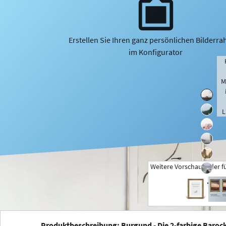
Erstellen Sie Ihren ganz persönlichen Bilderr
im Konfigurator
M
L
Weitere Vorschaubilder f
+
Produktbeschreibung: Burgund - Die 2-farbige Baroc