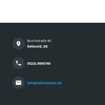
Bruchstraße 40
Detmold
,
DE
05231 5690740
info@rahmenmax.de