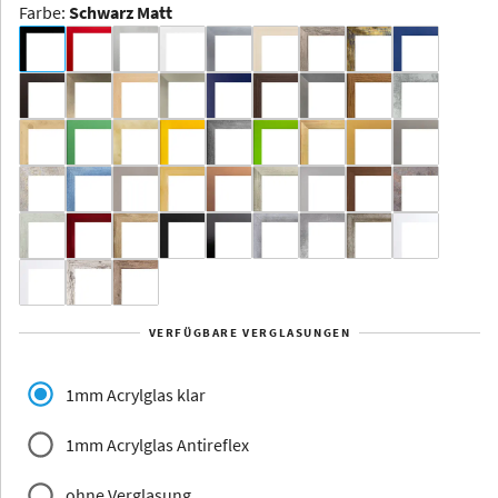
Farbe
:
Schwarz Matt
Dakota -
Rahmenloser
Bildhalter
Aluminium
Yukon
Alberta
Alaska
VERFÜGBARE VERGLASUNGEN
Massivholz
1mm Acrylglas klar
1mm Acrylglas Antireflex
ohne Verglasung
Jersey
Dauphine
Elsass
Glarus