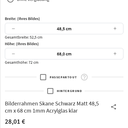
Breite: (Ihres Bildes)
−
+
Gesamtbreite: 52,5 cm
Arran
Luzern
Andros
Attika
Höhe: (Ihres Bildes)
−
+
Gesamthöhe: 72 cm
PASSEPARTOUT
Thurgau
Thurgau
Burgund
*Canvas*
HINTERGRUND
Kunststoff
Bilderrahmen
Skane Schwarz Matt 48,5
cm x 68 cm 1mm Acrylglas klar
28,01 €