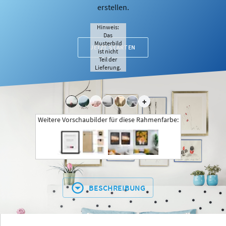
erstellen.
Hinweis:
Das
Musterbild
JETZT STARTEN
ist nicht
Teil der
Lieferung.
+
Weitere Vorschaubilder für diese Rahmenfarbe:
BESCHREIBUNG