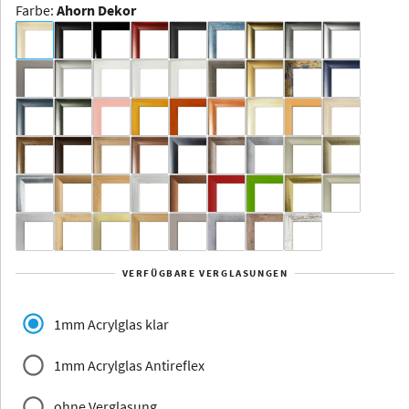
Farbe
:
Ahorn Dekor
Dakota -
Rahmenloser
Bildhalter
Aluminium
Yukon
Alberta
Alaska
VERFÜGBARE VERGLASUNGEN
Massivholz
1mm Acrylglas klar
1mm Acrylglas Antireflex
ohne Verglasung
Jersey
Dauphine
Elsass
Glarus