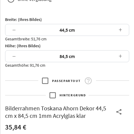
Breite: (Ihres Bildes)
−
+
Gesamtbreite: 51,76 cm
Arran
Luzern
Andros
Attika
Höhe: (Ihres Bildes)
−
+
Gesamthöhe: 91,76 cm
PASSEPARTOUT
Thurgau
Thurgau
Burgund
*Canvas*
HINTERGRUND
Kunststoff
Bilderrahmen
Toskana Ahorn Dekor 44,5
cm x 84,5 cm 1mm Acrylglas klar
35,84 €