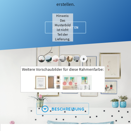
erstellen.
Hinweis:
Das
Musterbild
JETZT STARTEN
ist nicht
Teil der
Lieferung.
+
Weitere Vorschaubilder für diese Rahmenfarbe:
BESCHREIBUNG