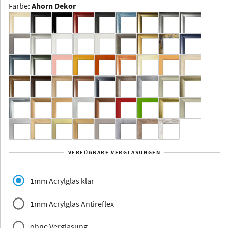
Farbe
:
Ahorn Dekor
Dakota -
Rahmenloser
Bildhalter
Aluminium
Yukon
Alberta
Alaska
VERFÜGBARE VERGLASUNGEN
Massivholz
1mm Acrylglas klar
1mm Acrylglas Antireflex
ohne Verglasung
Jersey
Dauphine
Elsass
Glarus