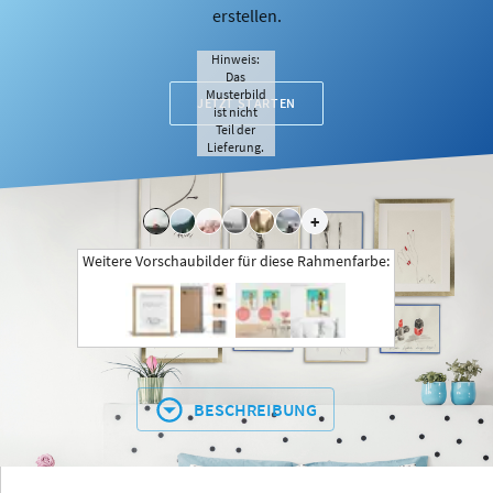
erstellen.
Hinweis:
Das
Musterbild
JETZT STARTEN
ist nicht
Teil der
Lieferung.
+
Weitere Vorschaubilder für diese Rahmenfarbe:
BESCHREIBUNG