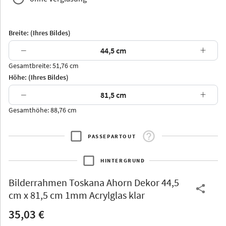
Breite: (Ihres Bildes)
−
+
Gesamtbreite: 51,76 cm
Arran
Luzern
Andros
Attika
Höhe: (Ihres Bildes)
−
+
Gesamthöhe: 88,76 cm
PASSEPARTOUT
Thurgau
Thurgau
Burgund
*Canvas*
HINTERGRUND
Kunststoff
Bilderrahmen
Toskana Ahorn Dekor 44,5
cm x 81,5 cm 1mm Acrylglas klar
35,03 €