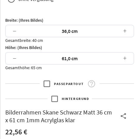
Breite: (Ihres Bildes)
−
+
Gesamtbreite: 40 cm
Arran
Luzern
Andros
Attika
Höhe: (Ihres Bildes)
−
+
Gesamthöhe: 65 cm
PASSEPARTOUT
Thurgau
Thurgau
Burgund
*Canvas*
HINTERGRUND
Kunststoff
Bilderrahmen
Skane Schwarz Matt 36 cm
x 61 cm 1mm Acrylglas klar
22,56 €