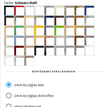
Farbe
:
Schwarz Matt
Dakota -
Rahmenloser
Bildhalter
Aluminium
Yukon
Alberta
Alaska
VERFÜGBARE VERGLASUNGEN
Massivholz
1mm Acrylglas klar
1mm Acrylglas Antireflex
ohne Verglasung
Jersey
Dauphine
Elsass
Glarus