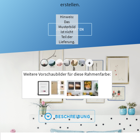
erstellen.
Hinweis:
Das
Musterbild
JETZT STARTEN
ist nicht
Teil der
Lieferung.
+
Weitere Vorschaubilder für diese Rahmenfarbe:
BESCHREIBUNG