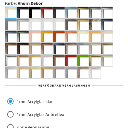
Farbe
:
Ahorn Dekor
Dakota -
Rahmenloser
Bildhalter
Aluminium
Yukon
Alberta
Alaska
VERFÜGBARE VERGLASUNGEN
Massivholz
1mm Acrylglas klar
1mm Acrylglas Antireflex
ohne Verglasung
Jersey
Dauphine
Elsass
Glarus