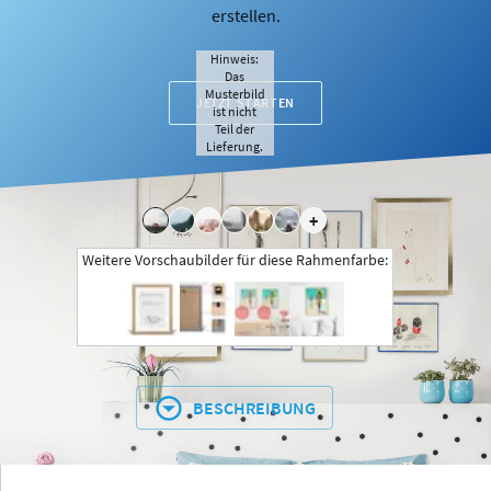
erstellen.
Hinweis:
Das
Musterbild
JETZT STARTEN
ist nicht
Teil der
Lieferung.
+
Weitere Vorschaubilder für diese Rahmenfarbe:
BESCHREIBUNG