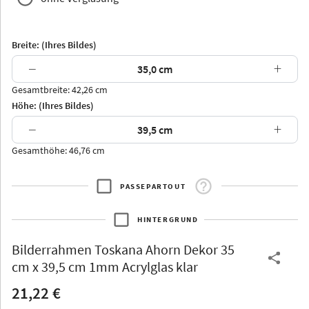
Breite: (Ihres Bildes)
−
+
Gesamtbreite: 42,26 cm
Arran
Luzern
Andros
Attika
Höhe: (Ihres Bildes)
−
+
Gesamthöhe: 46,76 cm
PASSEPARTOUT
Thurgau
Thurgau
Burgund
*Canvas*
HINTERGRUND
Kunststoff
Bilderrahmen
Toskana Ahorn Dekor 35
cm x 39,5 cm 1mm Acrylglas klar
21,22 €