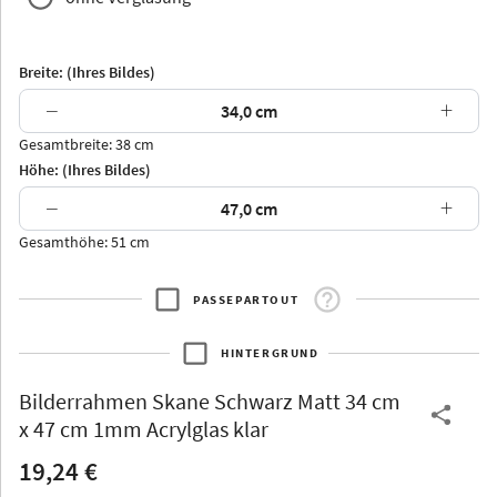
Breite: (Ihres Bildes)
−
+
Gesamtbreite: 38 cm
Arran
Luzern
Andros
Attika
Höhe: (Ihres Bildes)
−
+
Gesamthöhe: 51 cm
PASSEPARTOUT
Thurgau
Thurgau
Burgund
*Canvas*
HINTERGRUND
Kunststoff
Bilderrahmen
Skane Schwarz Matt 34 cm
x 47 cm 1mm Acrylglas klar
19,24 €