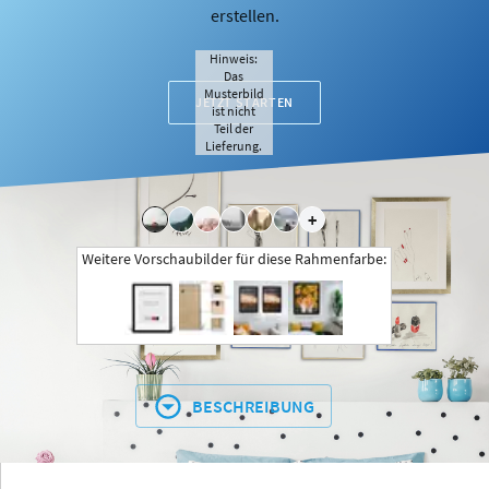
erstellen.
Hinweis:
Das
Musterbild
JETZT STARTEN
ist nicht
Teil der
Lieferung.
+
Weitere Vorschaubilder für diese Rahmenfarbe:
BESCHREIBUNG