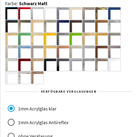
Farbe
:
Schwarz Matt
Dakota -
Rahmenloser
Bildhalter
Aluminium
Yukon
Alberta
Alaska
VERFÜGBARE VERGLASUNGEN
Massivholz
1mm Acrylglas klar
1mm Acrylglas Antireflex
ohne Verglasung
Jersey
Dauphine
Elsass
Glarus