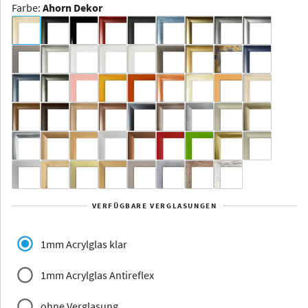
Farbe
:
Ahorn Dekor
Dakota -
Rahmenloser
Bildhalter
Aluminium
Yukon
Alberta
Alaska
VERFÜGBARE VERGLASUNGEN
Massivholz
1mm Acrylglas klar
1mm Acrylglas Antireflex
ohne Verglasung
Jersey
Dauphine
Elsass
Glarus