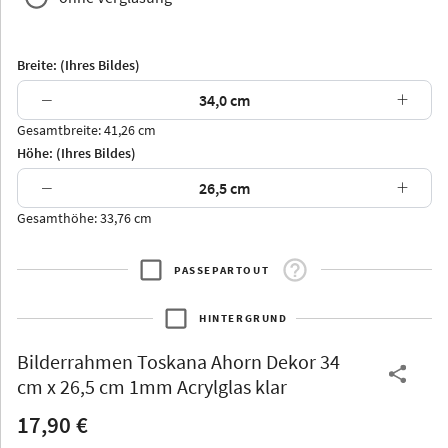
Breite: (Ihres Bildes)
−
+
Gesamtbreite: 41,26 cm
Arran
Luzern
Andros
Attika
Höhe: (Ihres Bildes)
−
+
Gesamthöhe: 33,76 cm
PASSEPARTOUT
Thurgau
Thurgau
Burgund
*Canvas*
HINTERGRUND
Kunststoff
Bilderrahmen
Toskana Ahorn Dekor 34
cm x 26,5 cm 1mm Acrylglas klar
17,90 €