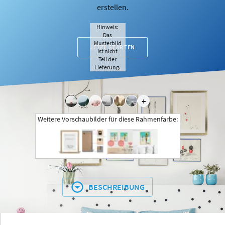
erstellen.
Hinweis:
Das
Musterbild
JETZT STARTEN
ist nicht
Teil der
Lieferung.
+
Weitere Vorschaubilder für diese Rahmenfarbe:
BESCHREIBUNG