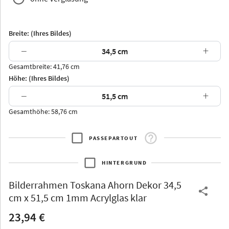
Breite: (Ihres Bildes)
−
+
Gesamtbreite: 41,76 cm
Arran
Luzern
Andros
Attika
Höhe: (Ihres Bildes)
−
+
Gesamthöhe: 58,76 cm
PASSEPARTOUT
Thurgau
Thurgau
Burgund
*Canvas*
HINTERGRUND
Kunststoff
Bilderrahmen
Toskana Ahorn Dekor 34,5
cm x 51,5 cm 1mm Acrylglas klar
23,94 €