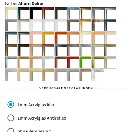
Farbe
:
Ahorn Dekor
Dakota -
Rahmenloser
Bildhalter
Aluminium
Yukon
Alberta
Alaska
VERFÜGBARE VERGLASUNGEN
Massivholz
1mm Acrylglas klar
1mm Acrylglas Antireflex
ohne Verglasung
Jersey
Dauphine
Elsass
Glarus