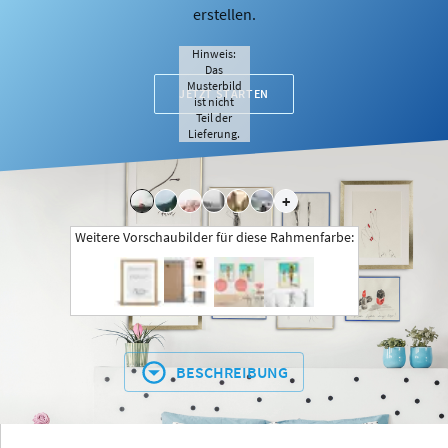
erstellen.
Hinweis:
Das
Musterbild
JETZT STARTEN
ist nicht
Teil der
Lieferung.
+
Weitere Vorschaubilder für diese Rahmenfarbe:
BESCHREIBUNG