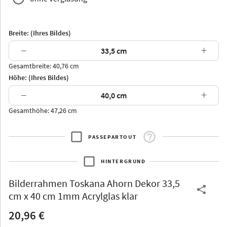
Breite: (Ihres Bildes)
−
+
Gesamtbreite: 40,76 cm
Arran
Luzern
Andros
Attika
Höhe: (Ihres Bildes)
−
+
Gesamthöhe: 47,26 cm
PASSEPARTOUT
Thurgau
Thurgau
Burgund
*Canvas*
HINTERGRUND
Kunststoff
Bilderrahmen
Toskana Ahorn Dekor 33,5
cm x 40 cm 1mm Acrylglas klar
20,96 €