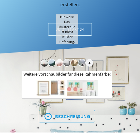
erstellen.
Hinweis:
Das
Musterbild
JETZT STARTEN
ist nicht
Teil der
Lieferung.
+
Weitere Vorschaubilder für diese Rahmenfarbe:
BESCHREIBUNG