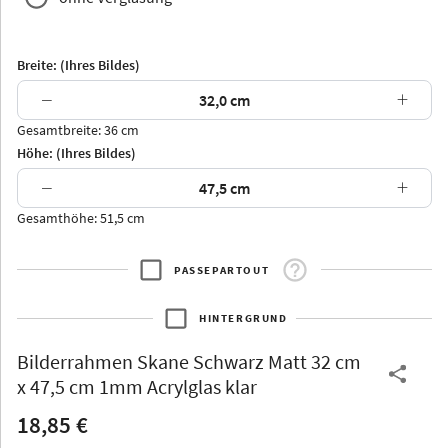
Breite: (Ihres Bildes)
−
+
Gesamtbreite: 36 cm
Arran
Luzern
Andros
Attika
Höhe: (Ihres Bildes)
−
+
Gesamthöhe: 51,5 cm
PASSEPARTOUT
Thurgau
Thurgau
Burgund
*Canvas*
HINTERGRUND
Kunststoff
Bilderrahmen
Skane Schwarz Matt 32 cm
x 47,5 cm 1mm Acrylglas klar
18,85 €