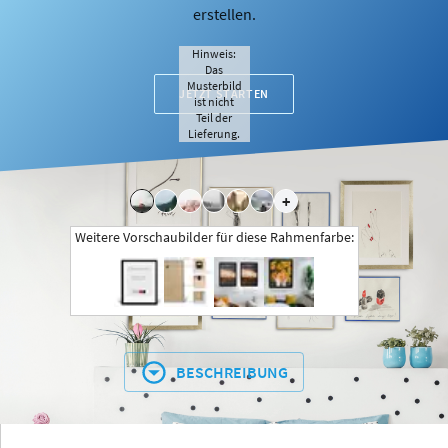
erstellen.
Hinweis:
Das
Musterbild
JETZT STARTEN
ist nicht
Teil der
Lieferung.
+
Weitere Vorschaubilder für diese Rahmenfarbe:
BESCHREIBUNG