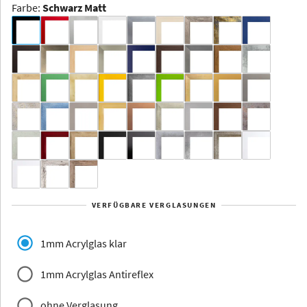
Farbe
:
Schwarz Matt
Dakota -
Rahmenloser
Bildhalter
Aluminium
Yukon
Alberta
Alaska
VERFÜGBARE VERGLASUNGEN
Massivholz
1mm Acrylglas klar
1mm Acrylglas Antireflex
ohne Verglasung
Jersey
Dauphine
Elsass
Glarus