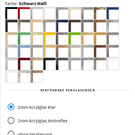
Farbe
:
Schwarz Matt
Dakota -
Rahmenloser
Bildhalter
Aluminium
Yukon
Alberta
Alaska
VERFÜGBARE VERGLASUNGEN
Massivholz
1mm Acrylglas klar
1mm Acrylglas Antireflex
ohne Verglasung
Jersey
Dauphine
Elsass
Glarus