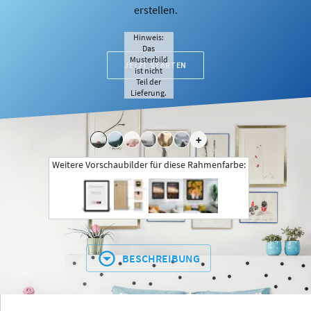
erstellen.
Hinweis:
Das
Musterbild
JETZT STARTEN
ist nicht
Teil der
Lieferung.
+
Weitere Vorschaubilder für diese Rahmenfarbe:
BESCHREIBUNG