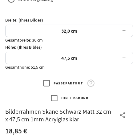
Breite: (Ihres Bildes)
−
+
Gesamtbreite: 36 cm
Arran
Luzern
Andros
Attika
Höhe: (Ihres Bildes)
−
+
Gesamthöhe: 51,5 cm
PASSEPARTOUT
Thurgau
Thurgau
Burgund
*Canvas*
HINTERGRUND
Kunststoff
Bilderrahmen
Skane Schwarz Matt 32 cm
x 47,5 cm 1mm Acrylglas klar
18,85 €