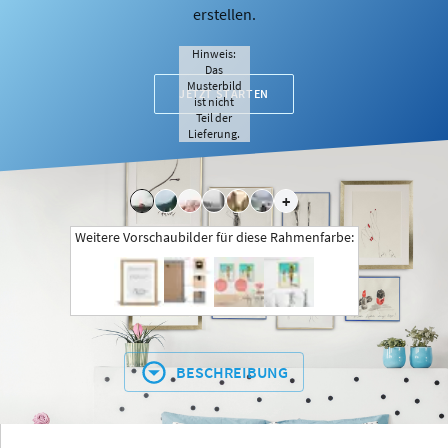
erstellen.
Hinweis:
Das
Musterbild
JETZT STARTEN
ist nicht
Teil der
Lieferung.
+
Weitere Vorschaubilder für diese Rahmenfarbe:
BESCHREIBUNG