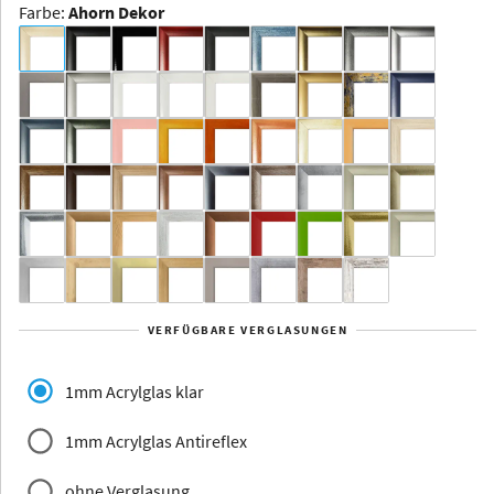
Farbe
:
Ahorn Dekor
Dakota -
Rahmenloser
Bildhalter
Aluminium
Yukon
Alberta
Alaska
VERFÜGBARE VERGLASUNGEN
Massivholz
1mm Acrylglas klar
1mm Acrylglas Antireflex
ohne Verglasung
Jersey
Dauphine
Elsass
Glarus