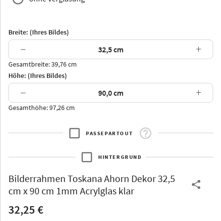
Breite: (Ihres Bildes)
−
+
Gesamtbreite: 39,76 cm
Arran
Luzern
Andros
Attika
Höhe: (Ihres Bildes)
−
+
Gesamthöhe: 97,26 cm
PASSEPARTOUT
Thurgau
Thurgau
Burgund
*Canvas*
HINTERGRUND
Kunststoff
Bilderrahmen
Toskana Ahorn Dekor 32,5
cm x 90 cm 1mm Acrylglas klar
32,25 €