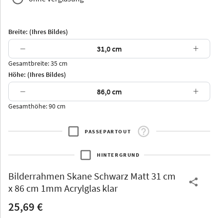
Breite: (Ihres Bildes)
−
+
Gesamtbreite: 35 cm
Arran
Luzern
Andros
Attika
Höhe: (Ihres Bildes)
−
+
Gesamthöhe: 90 cm
PASSEPARTOUT
Thurgau
Thurgau
Burgund
*Canvas*
HINTERGRUND
Kunststoff
Bilderrahmen
Skane Schwarz Matt 31 cm
x 86 cm 1mm Acrylglas klar
25,69 €