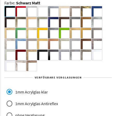
Farbe
:
Schwarz Matt
Dakota -
Rahmenloser
Bildhalter
Aluminium
Yukon
Alberta
Alaska
VERFÜGBARE VERGLASUNGEN
Massivholz
1mm Acrylglas klar
1mm Acrylglas Antireflex
ohne Verglasung
Jersey
Dauphine
Elsass
Glarus