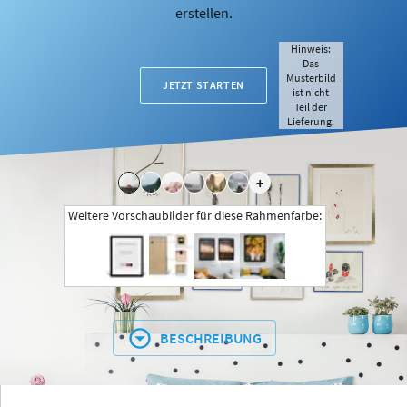
erstellen.
Hinweis:
Das
Musterbild
JETZT STARTEN
ist nicht
Teil der
Lieferung.
+
Weitere Vorschaubilder für diese Rahmenfarbe:
BESCHREIBUNG