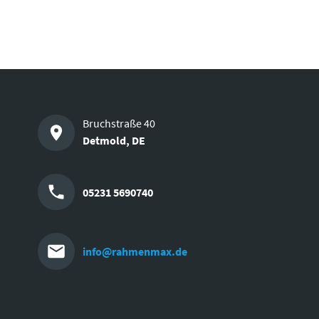
Bruchstraße 40
Detmold
,
DE
05231 5690740
info@rahmenmax.de