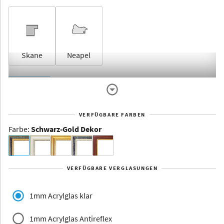
Skane
Neapel
Rahmenlos
VERFÜGBARE FARBEN
Farbe
:
Schwarz-Gold Dekor
Dakota -
Rahmenloser
Bildhalter
VERFÜGBARE VERGLASUNGEN
Aluminium
1mm Acrylglas klar
1mm Acrylglas Antireflex