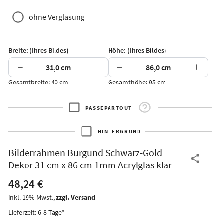
ohne Verglasung
Yukon
Alberta
Alaska
Breite: (Ihres Bildes)
Höhe: (Ihres Bildes)
Massivholz
−
+
−
+
Gesamtbreite: 40 cm
Gesamthöhe: 95 cm
PASSEPARTOUT
Jersey
Dauphine
Elsass
Glarus
HINTERGRUND
Bilderrahmen
Burgund Schwarz-Gold
Dekor 31 cm x 86 cm 1mm Acrylglas klar
48,24 €
Arran
Luzern
Andros
Attika
inkl.
19
%
Mwst.,
zzgl. Versand
Lieferzeit: 6-8 Tage*