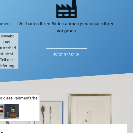
ahmen
Wir bauen Ihren Bilderrahmen genau nach Ihren
Vorgaben
Hinweis:
Das
usterbild
ist nicht
JETZT STARTEN
Teil der
ieferung.
ür diese Rahmenfarbe:
ke