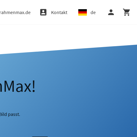
rahmenmax.de
Kontakt
de
nMax!
ild passt.