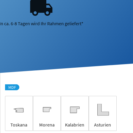
In ca. 6-8 Tagen wird Ihr Rahmen geliefert*
MDF
Toskana
Morena
Kalabrien
Asturien