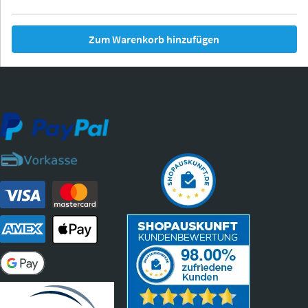
Zum Warenkorb hinzufügen
Thurgau
Thurgau
Burgund
*Canvas*
Kunststoff
Iowa
Ohio