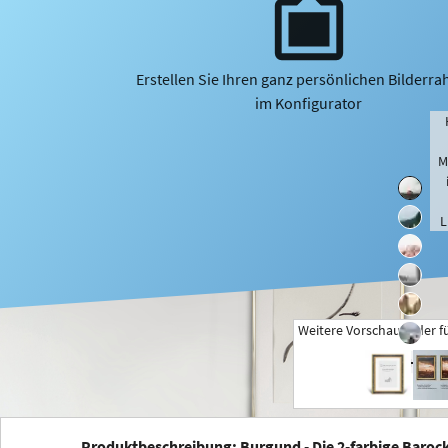
Erstellen Sie Ihren ganz persönlichen Bilderr
im Konfigurator
M
L
Weitere Vorschaubilder f
+
Produktbeschreibung: Burgund - Die 2-farbige Baroc