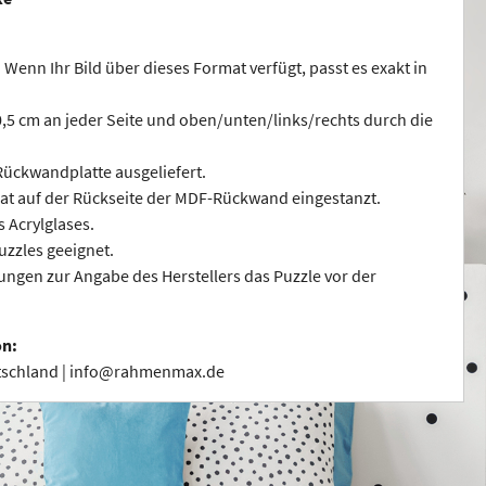
 Wenn Ihr Bild über dieses Format verfügt, passt es exakt in
 0,5 cm an jeder Seite und oben/unten/links/rechts durch die
ückwandplatte ausgeliefert.
at auf der Rückseite der MDF-Rückwand eingestanzt.
s Acrylglases.
uzzles geeignet.
ngen zur Angabe des Herstellers das Puzzle vor der
on:
utschland | info@rahmenmax.de