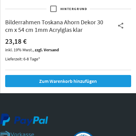
HINTERGRUND
Bilderrahmen
Toskana Ahorn Dekor 30
Thurgau
Thurgau
Burgund
cm x 54 cm 1mm Acrylglas klar
*Canvas*
23,18 €
Kunststoff
inkl.
19
%
Mwst.,
zzgl. Versand
Lieferzeit: 6-8 Tage*
Zum Warenkorb hinzufügen
Iowa
Ohio