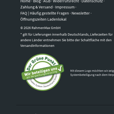
Home
·
Blog
·
AGB
·
Widerrufsrecht
·
Datenschutz
·
Zahlung & Versand
·
Impressum
·
FAQ | Häufig gestellte Fragen
·
Newsletter
·
Öffnungszeiten Ladenlokal
©
2026
RahmenMax GmbH
* gilt für Lieferungen innerhalb Deutschlands, Lieferzeiten für
andere Länder entnehmen Sie bitte der Schaltfläche mit den
Versandinformationen
Mit diesem Logo möchten wir zeig
Systembeteiligung nach dem Ver