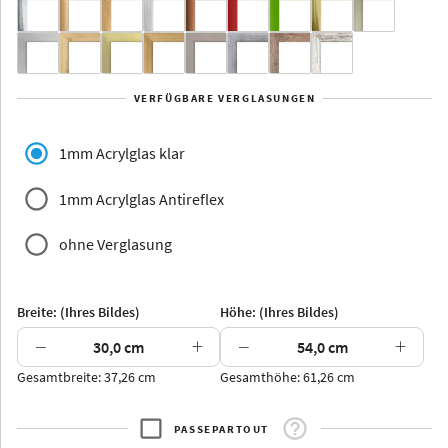
Yukon
Alberta
Alaska
VERFÜGBARE VERGLASUNGEN
Massivholz
1mm Acrylglas klar
1mm Acrylglas Antireflex
ohne Verglasung
Jersey
Dauphine
Elsass
Glarus
Breite: (Ihres Bildes)
Höhe: (Ihres Bildes)
−
+
−
+
Gesamtbreite: 37,26 cm
Gesamthöhe: 61,26 cm
Arran
Luzern
Andros
Attika
PASSEPARTOUT