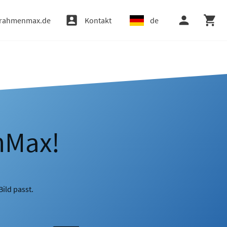
rahmenmax.de
Kontakt
de
nMax!
ild passt.