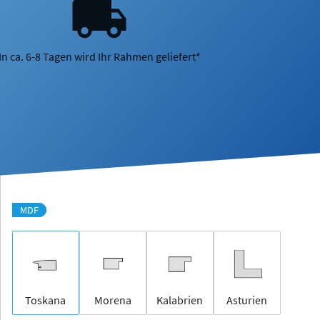
In ca. 6-8 Tagen wird Ihr Rahmen geliefert*
MDF
Toskana
Morena
Kalabrien
Asturien