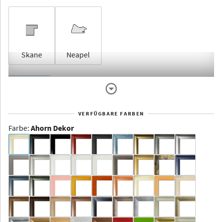
Skane
Neapel
Rahmenlos
VERFÜGBARE FARBEN
Farbe
:
Ahorn Dekor
Dakota -
Rahmenloser
Bildhalter
Aluminium