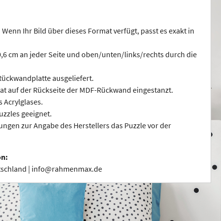
 Wenn Ihr Bild über dieses Format verfügt, passt es exakt in
 0,6 cm an jeder Seite und oben/unten/links/rechts durch die
ückwandplatte ausgeliefert.
at auf der Rückseite der MDF-Rückwand eingestanzt.
s Acrylglases.
uzzles geeignet.
ngen zur Angabe des Herstellers das Puzzle vor der
on:
utschland | info@rahmenmax.de