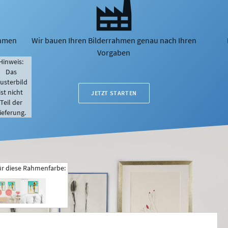
ahmen
Wir bauen Ihren Bilderrahmen genau nach Ihren
Vorgaben
Hinweis:
Das
usterbild
ist nicht
JETZT STARTEN
Teil der
ieferung.
ür diese Rahmenfarbe: