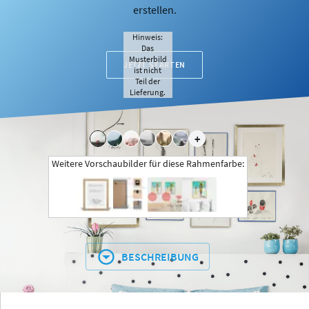
erstellen.
Hinweis:
Das
Musterbild
JETZT STARTEN
ist nicht
Teil der
Lieferung.
+
Weitere Vorschaubilder für diese Rahmenfarbe:
BESCHREIBUNG