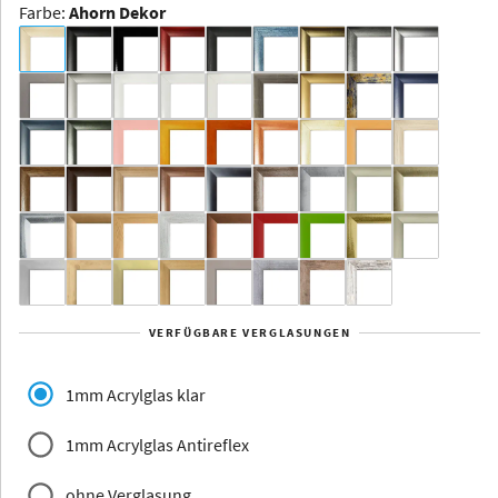
Farbe
:
Ahorn Dekor
Dakota -
Rahmenloser
Bildhalter
Aluminium
Yukon
Alberta
Alaska
VERFÜGBARE VERGLASUNGEN
Massivholz
1mm Acrylglas klar
1mm Acrylglas Antireflex
ohne Verglasung
Jersey
Dauphine
Elsass
Glarus