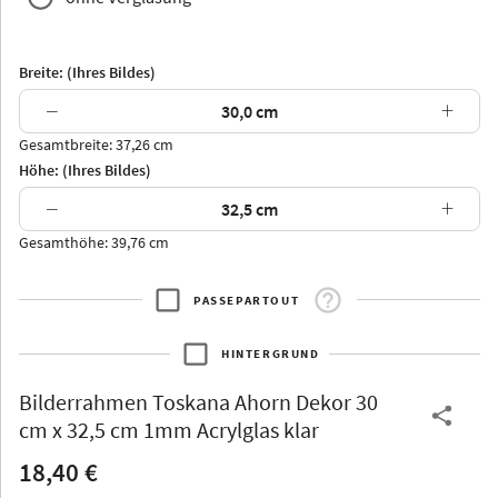
Breite: (Ihres Bildes)
−
+
Gesamtbreite: 37,26 cm
Arran
Luzern
Andros
Attika
Höhe: (Ihres Bildes)
−
+
Gesamthöhe: 39,76 cm
PASSEPARTOUT
Thurgau
Thurgau
Burgund
*Canvas*
HINTERGRUND
Kunststoff
Bilderrahmen
Toskana Ahorn Dekor 30
cm x 32,5 cm 1mm Acrylglas klar
18,40 €