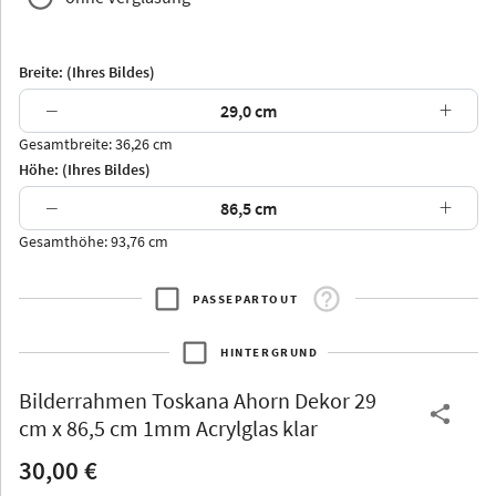
Breite: (Ihres Bildes)
−
+
Gesamtbreite: 36,26 cm
Arran
Luzern
Andros
Attika
Höhe: (Ihres Bildes)
−
+
Gesamthöhe: 93,76 cm
PASSEPARTOUT
Thurgau
Thurgau
Burgund
*Canvas*
HINTERGRUND
Kunststoff
Bilderrahmen
Toskana Ahorn Dekor 29
cm x 86,5 cm 1mm Acrylglas klar
30,00 €