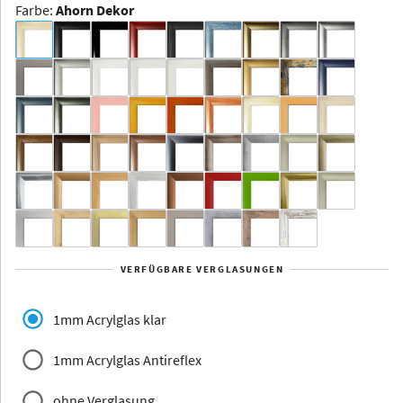
Farbe
:
Ahorn Dekor
Dakota -
Rahmenloser
Bildhalter
Aluminium
Yukon
Alberta
Alaska
VERFÜGBARE VERGLASUNGEN
Massivholz
1mm Acrylglas klar
1mm Acrylglas Antireflex
ohne Verglasung
Jersey
Dauphine
Elsass
Glarus