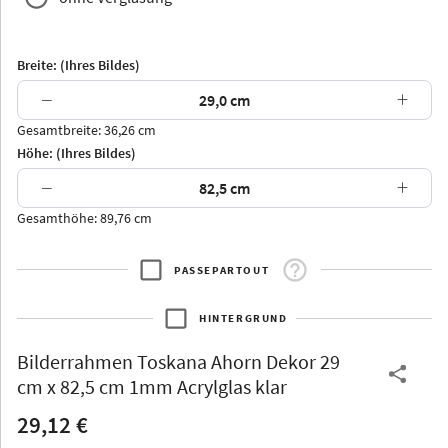
Breite: (Ihres Bildes)
−
+
Gesamtbreite: 36,26 cm
Arran
Luzern
Andros
Attika
Höhe: (Ihres Bildes)
−
+
Gesamthöhe: 89,76 cm
PASSEPARTOUT
Thurgau
Thurgau
Burgund
*Canvas*
HINTERGRUND
Kunststoff
Bilderrahmen
Toskana Ahorn Dekor 29
cm x 82,5 cm 1mm Acrylglas klar
29,12 €