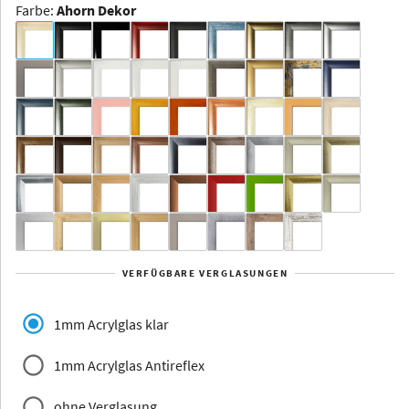
Farbe
:
Ahorn Dekor
Dakota -
Rahmenloser
Bildhalter
Aluminium
Yukon
Alberta
Alaska
VERFÜGBARE VERGLASUNGEN
Massivholz
1mm Acrylglas klar
1mm Acrylglas Antireflex
ohne Verglasung
Jersey
Dauphine
Elsass
Glarus