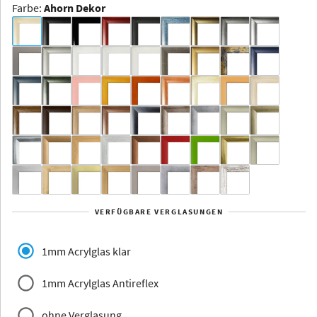
Farbe
:
Ahorn Dekor
Dakota -
Rahmenloser
Bildhalter
Aluminium
Yukon
Alberta
Alaska
VERFÜGBARE VERGLASUNGEN
Massivholz
1mm Acrylglas klar
1mm Acrylglas Antireflex
ohne Verglasung
Jersey
Dauphine
Elsass
Glarus