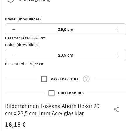
Breite: (Ihres Bildes)
−
+
Gesamtbreite: 36,26 cm
Arran
Luzern
Andros
Attika
Höhe: (Ihres Bildes)
−
+
Gesamthöhe: 30,76 cm
PASSEPARTOUT
Thurgau
Thurgau
Burgund
*Canvas*
HINTERGRUND
Kunststoff
Bilderrahmen
Toskana Ahorn Dekor 29
cm x 23,5 cm 1mm Acrylglas klar
16,18 €