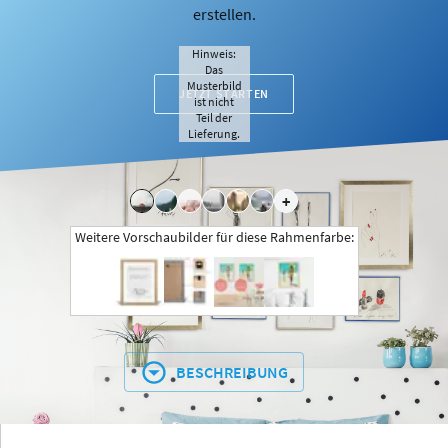
erstellen.
Hinweis:
Das
Musterbild
JETZT STARTEN
ist nicht
Teil der
Lieferung.
+
Weitere Vorschaubilder für diese Rahmenfarbe:
BESCHREIBUNG