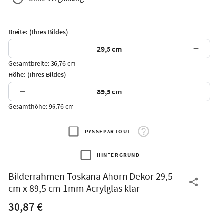
Breite: (Ihres Bildes)
−
+
Gesamtbreite: 36,76 cm
Arran
Luzern
Andros
Attika
Höhe: (Ihres Bildes)
−
+
Gesamthöhe: 96,76 cm
PASSEPARTOUT
Thurgau
Thurgau
Burgund
*Canvas*
HINTERGRUND
Kunststoff
Bilderrahmen
Toskana Ahorn Dekor 29,5
cm x 89,5 cm 1mm Acrylglas klar
30,87 €