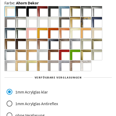
Farbe
:
Ahorn Dekor
Dakota -
Rahmenloser
Bildhalter
Aluminium
Yukon
Alberta
Alaska
VERFÜGBARE VERGLASUNGEN
Massivholz
1mm Acrylglas klar
1mm Acrylglas Antireflex
ohne Verglasung
Jersey
Dauphine
Elsass
Glarus