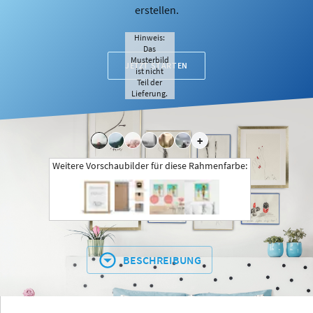
erstellen.
Hinweis:
Das
Musterbild
JETZT STARTEN
ist nicht
Teil der
Lieferung.
+
Weitere Vorschaubilder für diese Rahmenfarbe:
BESCHREIBUNG