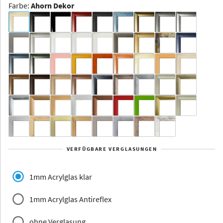
Farbe
:
Ahorn Dekor
Dakota -
Rahmenloser
Bildhalter
Aluminium
Yukon
Alberta
Alaska
VERFÜGBARE VERGLASUNGEN
Massivholz
1mm Acrylglas klar
1mm Acrylglas Antireflex
ohne Verglasung
Jersey
Dauphine
Elsass
Glarus