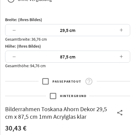
Breite: (Ihres Bildes)
−
+
Gesamtbreite: 36,76 cm
Arran
Luzern
Andros
Attika
Höhe: (Ihres Bildes)
−
+
Gesamthöhe: 94,76 cm
PASSEPARTOUT
Thurgau
Thurgau
Burgund
*Canvas*
HINTERGRUND
Kunststoff
Bilderrahmen
Toskana Ahorn Dekor 29,5
cm x 87,5 cm 1mm Acrylglas klar
30,43 €