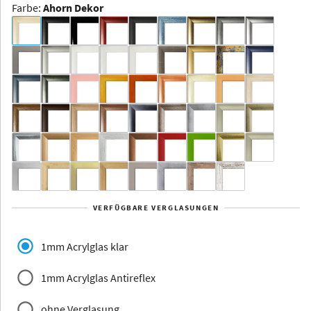
Farbe
:
Ahorn Dekor
Dakota -
Rahmenloser
Bildhalter
Aluminium
Yukon
Alberta
Alaska
VERFÜGBARE VERGLASUNGEN
Massivholz
1mm Acrylglas klar
1mm Acrylglas Antireflex
ohne Verglasung
Jersey
Dauphine
Elsass
Glarus