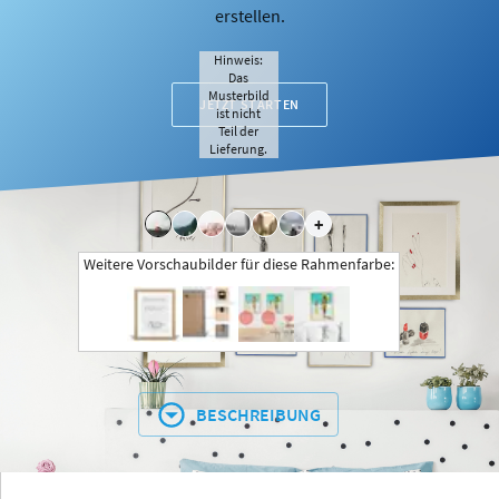
erstellen.
Hinweis:
Das
Musterbild
JETZT STARTEN
ist nicht
Teil der
Lieferung.
+
Weitere Vorschaubilder für diese Rahmenfarbe:
BESCHREIBUNG