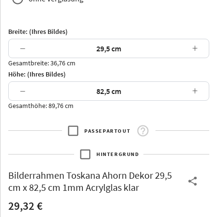
Breite: (Ihres Bildes)
−
+
Gesamtbreite: 36,76 cm
Arran
Luzern
Andros
Attika
Höhe: (Ihres Bildes)
−
+
Gesamthöhe: 89,76 cm
PASSEPARTOUT
Thurgau
Thurgau
Burgund
*Canvas*
HINTERGRUND
Kunststoff
Bilderrahmen
Toskana Ahorn Dekor 29,5
cm x 82,5 cm 1mm Acrylglas klar
29,32 €