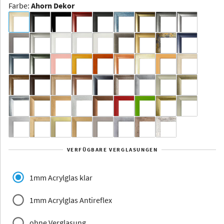
Farbe
:
Ahorn Dekor
Dakota -
Rahmenloser
Bildhalter
Aluminium
Yukon
Alberta
Alaska
VERFÜGBARE VERGLASUNGEN
Massivholz
1mm Acrylglas klar
1mm Acrylglas Antireflex
ohne Verglasung
Jersey
Dauphine
Elsass
Glarus