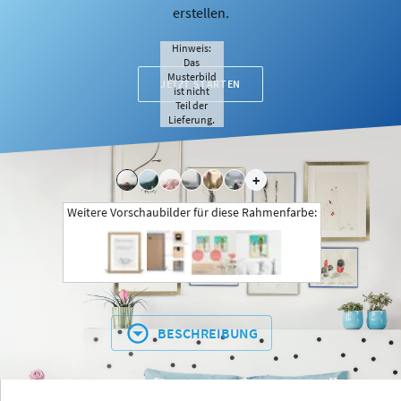
erstellen.
Hinweis:
Das
Musterbild
JETZT STARTEN
ist nicht
Teil der
Lieferung.
+
Weitere Vorschaubilder für diese Rahmenfarbe:
BESCHREIBUNG