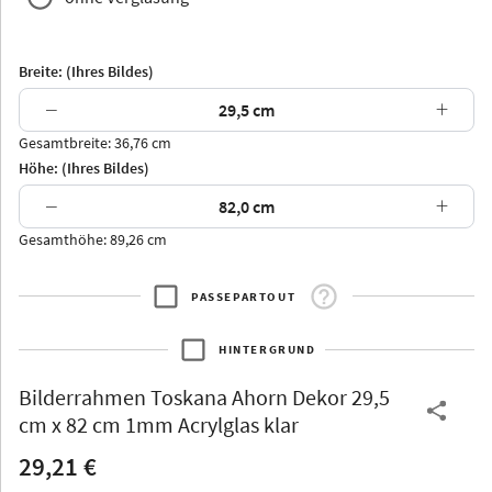
Breite: (Ihres Bildes)
−
+
Gesamtbreite: 36,76 cm
Arran
Luzern
Andros
Attika
Höhe: (Ihres Bildes)
−
+
Gesamthöhe: 89,26 cm
PASSEPARTOUT
Thurgau
Thurgau
Burgund
*Canvas*
HINTERGRUND
Kunststoff
Bilderrahmen
Toskana Ahorn Dekor 29,5
cm x 82 cm 1mm Acrylglas klar
29,21 €