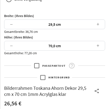
Breite: (Ihres Bildes)
−
+
Gesamtbreite: 36,76 cm
Arran
Luzern
Andros
Attika
Höhe: (Ihres Bildes)
−
+
Gesamthöhe: 77,26 cm
PASSEPARTOUT
Thurgau
Thurgau
Burgund
*Canvas*
HINTERGRUND
Kunststoff
Bilderrahmen
Toskana Ahorn Dekor 29,5
cm x 70 cm 1mm Acrylglas klar
26,56 €