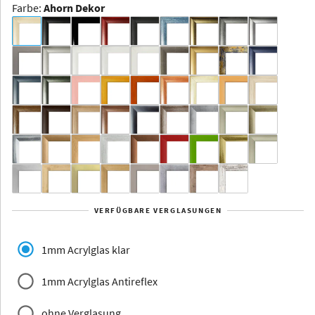
Farbe
:
Ahorn Dekor
Dakota -
Rahmenloser
Bildhalter
Aluminium
Yukon
Alberta
Alaska
VERFÜGBARE VERGLASUNGEN
Massivholz
1mm Acrylglas klar
1mm Acrylglas Antireflex
ohne Verglasung
Jersey
Dauphine
Elsass
Glarus