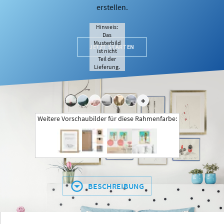
erstellen.
Hinweis:
Das
Musterbild
JETZT STARTEN
ist nicht
Teil der
Lieferung.
+
Weitere Vorschaubilder für diese Rahmenfarbe:
BESCHREIBUNG