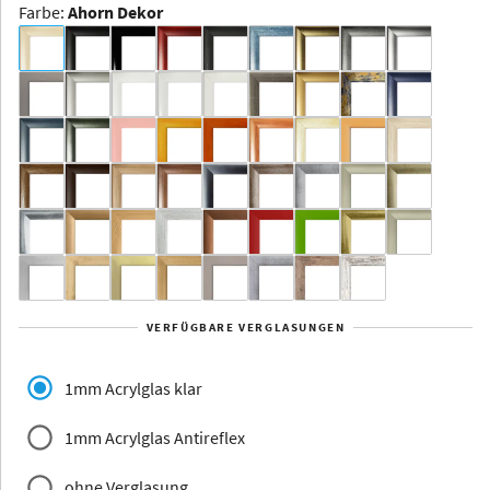
Farbe
:
Ahorn Dekor
Dakota -
Rahmenloser
Bildhalter
Aluminium
Yukon
Alberta
Alaska
VERFÜGBARE VERGLASUNGEN
Massivholz
1mm Acrylglas klar
1mm Acrylglas Antireflex
ohne Verglasung
Jersey
Dauphine
Elsass
Glarus