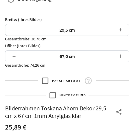
Breite: (Ihres Bildes)
−
+
Gesamtbreite: 36,76 cm
Arran
Luzern
Andros
Attika
Höhe: (Ihres Bildes)
−
+
Gesamthöhe: 74,26 cm
PASSEPARTOUT
Thurgau
Thurgau
Burgund
*Canvas*
HINTERGRUND
Kunststoff
Bilderrahmen
Toskana Ahorn Dekor 29,5
cm x 67 cm 1mm Acrylglas klar
25,89 €