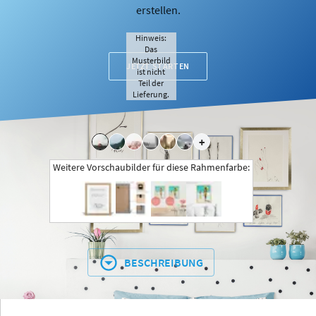
erstellen.
Hinweis:
Das
Musterbild
JETZT STARTEN
ist nicht
Teil der
Lieferung.
+
Weitere Vorschaubilder für diese Rahmenfarbe:
BESCHREIBUNG