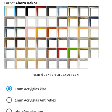
Farbe
:
Ahorn Dekor
Dakota -
Rahmenloser
Bildhalter
Aluminium
Yukon
Alberta
Alaska
VERFÜGBARE VERGLASUNGEN
Massivholz
1mm Acrylglas klar
1mm Acrylglas Antireflex
ohne Verglasung
Jersey
Dauphine
Elsass
Glarus