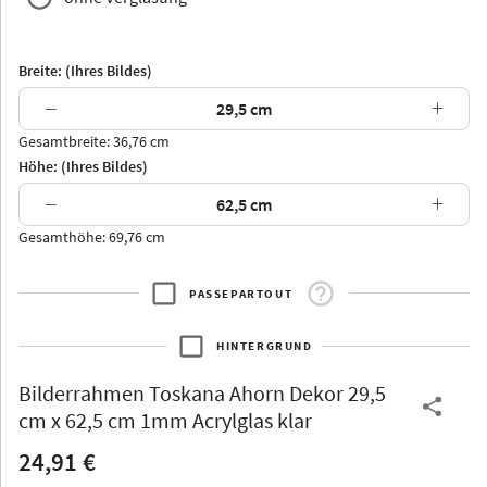
Breite: (Ihres Bildes)
−
+
Gesamtbreite: 36,76 cm
Arran
Luzern
Andros
Attika
Höhe: (Ihres Bildes)
−
+
Gesamthöhe: 69,76 cm
PASSEPARTOUT
Thurgau
Thurgau
Burgund
*Canvas*
HINTERGRUND
Kunststoff
Bilderrahmen
Toskana Ahorn Dekor 29,5
cm x 62,5 cm 1mm Acrylglas klar
24,91 €