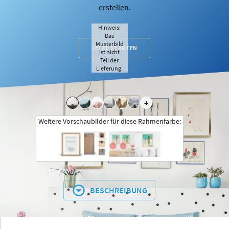
erstellen.
Hinweis:
Das
Musterbild
JETZT STARTEN
ist nicht
Teil der
Lieferung.
+
Weitere Vorschaubilder für diese Rahmenfarbe:
BESCHREIBUNG