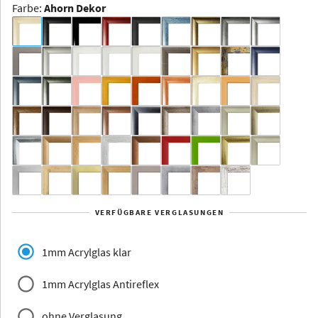
Farbe
:
Ahorn Dekor
Dakota -
Rahmenloser
Bildhalter
Aluminium
Yukon
Alberta
Alaska
VERFÜGBARE VERGLASUNGEN
Massivholz
1mm Acrylglas klar
1mm Acrylglas Antireflex
ohne Verglasung
Jersey
Dauphine
Elsass
Glarus