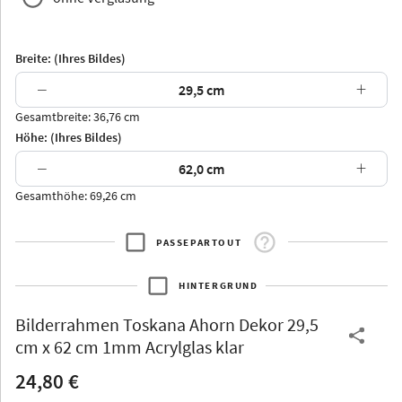
Breite: (Ihres Bildes)
−
+
Gesamtbreite: 36,76 cm
Arran
Luzern
Andros
Attika
Höhe: (Ihres Bildes)
−
+
Gesamthöhe: 69,26 cm
PASSEPARTOUT
Thurgau
Thurgau
Burgund
*Canvas*
HINTERGRUND
Kunststoff
Bilderrahmen
Toskana Ahorn Dekor 29,5
cm x 62 cm 1mm Acrylglas klar
24,80 €