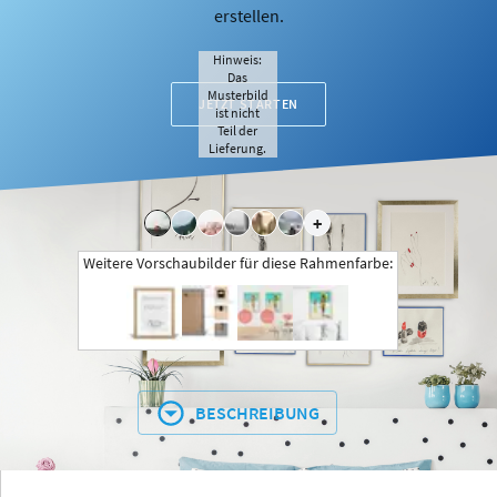
erstellen.
Hinweis:
Das
Musterbild
JETZT STARTEN
ist nicht
Teil der
Lieferung.
+
Weitere Vorschaubilder für diese Rahmenfarbe:
BESCHREIBUNG