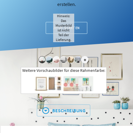
erstellen.
Hinweis:
Das
Musterbild
JETZT STARTEN
ist nicht
Teil der
Lieferung.
+
Weitere Vorschaubilder für diese Rahmenfarbe:
BESCHREIBUNG