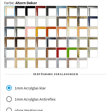
Farbe
:
Ahorn Dekor
Dakota -
Rahmenloser
Bildhalter
Aluminium
Yukon
Alberta
Alaska
VERFÜGBARE VERGLASUNGEN
Massivholz
1mm Acrylglas klar
1mm Acrylglas Antireflex
ohne Verglasung
Jersey
Dauphine
Elsass
Glarus