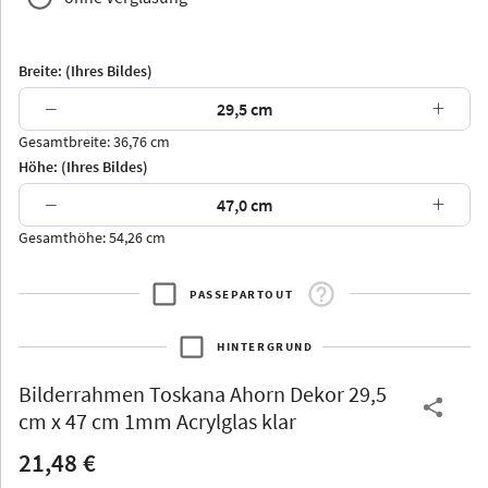
Breite: (Ihres Bildes)
−
+
Gesamtbreite: 36,76 cm
Arran
Luzern
Andros
Attika
Höhe: (Ihres Bildes)
−
+
Gesamthöhe: 54,26 cm
PASSEPARTOUT
Thurgau
Thurgau
Burgund
*Canvas*
HINTERGRUND
Kunststoff
Bilderrahmen
Toskana Ahorn Dekor 29,5
cm x 47 cm 1mm Acrylglas klar
21,48 €