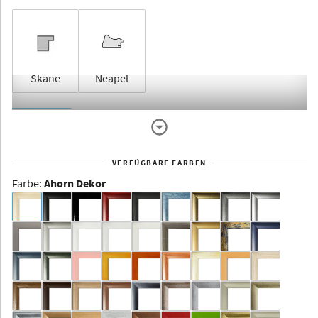
Skane
Neapel
Rahmenlos
VERFÜGBARE FARBEN
Farbe
:
Ahorn Dekor
Dakota -
Rahmenloser
Bildhalter
Aluminium