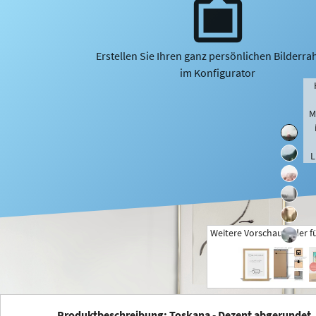
Erstellen Sie Ihren ganz persönlichen Bilderr
im Konfigurator
M
L
Weitere Vorschaubilder f
+
Produktbeschreibung: Toskana - Dezent abgerundet