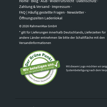
Home
·
Blog
·
AGB
·
Widerrufsrecht
·
Datenschutz
·
Zahlung & Versand
·
Impressum
·
FAQ | Häufig gestellte Fragen
·
Newsletter
·
Öffnungszeiten Ladenlokal
©
2026
RahmenMax GmbH
* gilt für Lieferungen innerhalb Deutschlands, Lieferzeiten für
andere Länder entnehmen Sie bitte der Schaltfläche mit den
Versandinformationen
Mit diesem Logo möchten wir zeig
Systembeteiligung nach dem Ver