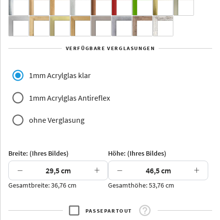
Yukon
Alberta
Alaska
VERFÜGBARE VERGLASUNGEN
Massivholz
1mm Acrylglas klar
1mm Acrylglas Antireflex
ohne Verglasung
Jersey
Dauphine
Elsass
Glarus
Breite: (Ihres Bildes)
Höhe: (Ihres Bildes)
−
+
−
+
Gesamtbreite: 36,76 cm
Gesamthöhe: 53,76 cm
Arran
Luzern
Andros
Attika
PASSEPARTOUT