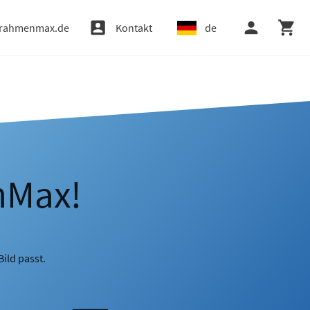
rahmenmax.de
Kontakt
de
nMax!
ild passt.