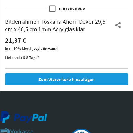
HINTERGRUND
Bilderrahmen
Toskana Ahorn Dekor 29,5
Thurgau
Thurgau
Burgund
cm x 46,5 cm 1mm Acrylglas klar
*Canvas*
21,37 €
Kunststoff
inkl.
19
%
Mwst.,
zzgl. Versand
Lieferzeit: 6-8 Tage*
Zum Warenkorb hinzufügen
Iowa
Ohio