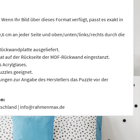
 Wenn Ihr Bild über dieses Format verfügt, passt es exakt in
 0,6 cm an jeder Seite und oben/unten/links/rechts durch die
ückwandplatte ausgeliefert.
at auf der Rückseite der MDF-Rückwand eingestanzt.
s Acrylglases.
uzzles geeignet.
ngen zur Angabe des Herstellers das Puzzle vor der
on:
utschland | info@rahmenmax.de