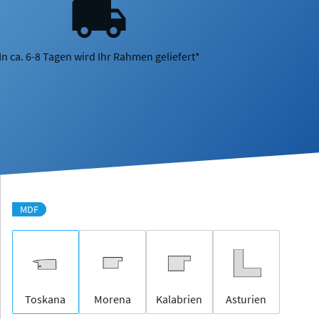
In ca. 6-8 Tagen wird Ihr Rahmen geliefert*
MDF
Toskana
Morena
Kalabrien
Asturien