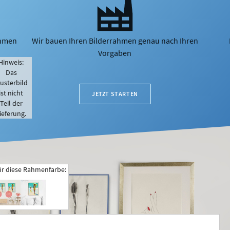
ahmen
Wir bauen Ihren Bilderrahmen genau nach Ihren
Vorgaben
Hinweis:
Das
usterbild
ist nicht
JETZT STARTEN
Teil der
ieferung.
ür diese Rahmenfarbe: