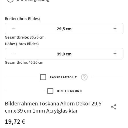
Breite: (Ihres Bildes)
−
+
Gesamtbreite: 36,76 cm
Arran
Luzern
Andros
Attika
Höhe: (Ihres Bildes)
−
+
Gesamthöhe: 46,26 cm
PASSEPARTOUT
Thurgau
Thurgau
Burgund
*Canvas*
HINTERGRUND
Kunststoff
Bilderrahmen
Toskana Ahorn Dekor 29,5
cm x 39 cm 1mm Acrylglas klar
19,72 €