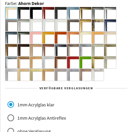
Farbe
:
Ahorn Dekor
Dakota -
Rahmenloser
Bildhalter
Aluminium
Yukon
Alberta
Alaska
VERFÜGBARE VERGLASUNGEN
Massivholz
1mm Acrylglas klar
1mm Acrylglas Antireflex
ohne Verglasung
Jersey
Dauphine
Elsass
Glarus