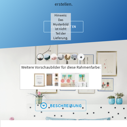
erstellen.
Hinweis:
Das
Musterbild
JETZT STARTEN
ist nicht
Teil der
Lieferung.
+
Weitere Vorschaubilder für diese Rahmenfarbe:
BESCHREIBUNG