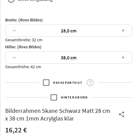
Breite: (Ihres Bildes)
−
+
Gesamtbreite: 32 cm
Arran
Luzern
Andros
Attika
Höhe: (Ihres Bildes)
−
+
Gesamthöhe: 42 cm
PASSEPARTOUT
Thurgau
Thurgau
Burgund
*Canvas*
HINTERGRUND
Kunststoff
Bilderrahmen
Skane Schwarz Matt 28 cm
x 38 cm 1mm Acrylglas klar
16,22 €