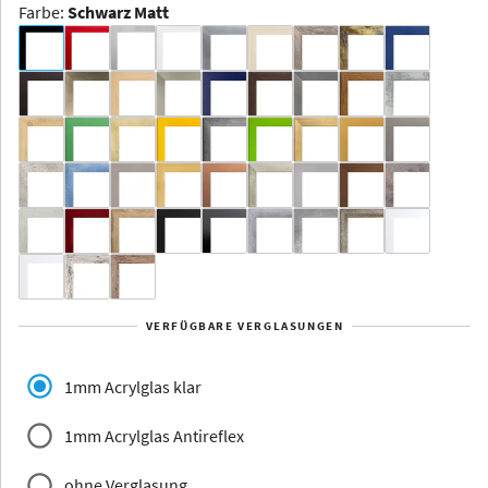
Farbe
:
Schwarz Matt
Dakota -
Rahmenloser
Bildhalter
Aluminium
Yukon
Alberta
Alaska
VERFÜGBARE VERGLASUNGEN
Massivholz
1mm Acrylglas klar
1mm Acrylglas Antireflex
ohne Verglasung
Jersey
Dauphine
Elsass
Glarus