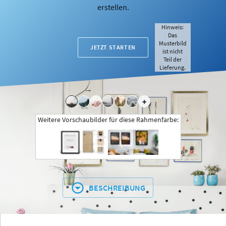
erstellen.
Hinweis:
Das
Musterbild
JETZT STARTEN
ist nicht
Teil der
Lieferung.
+
Weitere Vorschaubilder für diese Rahmenfarbe:
BESCHREIBUNG