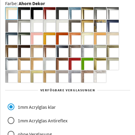
Farbe
:
Ahorn Dekor
Dakota -
Rahmenloser
Bildhalter
Aluminium
Yukon
Alberta
Alaska
VERFÜGBARE VERGLASUNGEN
Massivholz
1mm Acrylglas klar
1mm Acrylglas Antireflex
ohne Verglasung
Jersey
Dauphine
Elsass
Glarus