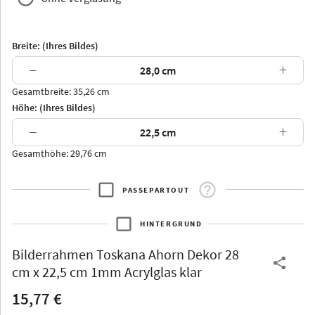
Breite: (Ihres Bildes)
−
+
Gesamtbreite: 35,26 cm
Arran
Luzern
Andros
Attika
Höhe: (Ihres Bildes)
−
+
Gesamthöhe: 29,76 cm
PASSEPARTOUT
Thurgau
Thurgau
Burgund
*Canvas*
HINTERGRUND
Kunststoff
Bilderrahmen
Toskana Ahorn Dekor 28
cm x 22,5 cm 1mm Acrylglas klar
15,77 €