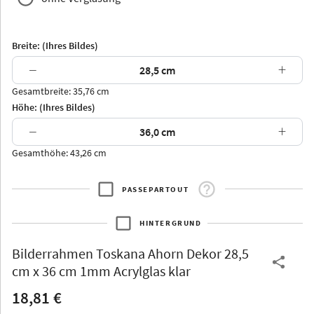
Breite: (Ihres Bildes)
−
+
Gesamtbreite: 35,76 cm
Arran
Luzern
Andros
Attika
Höhe: (Ihres Bildes)
−
+
Gesamthöhe: 43,26 cm
PASSEPARTOUT
Thurgau
Thurgau
Burgund
*Canvas*
HINTERGRUND
Kunststoff
Bilderrahmen
Toskana Ahorn Dekor 28,5
cm x 36 cm 1mm Acrylglas klar
18,81 €