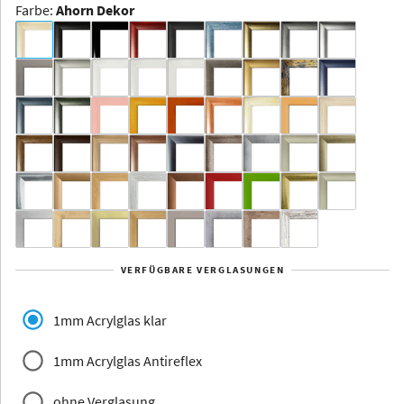
Farbe
:
Ahorn Dekor
Dakota -
Rahmenloser
Bildhalter
Aluminium
Yukon
Alberta
Alaska
VERFÜGBARE VERGLASUNGEN
Massivholz
1mm Acrylglas klar
1mm Acrylglas Antireflex
ohne Verglasung
Jersey
Dauphine
Elsass
Glarus