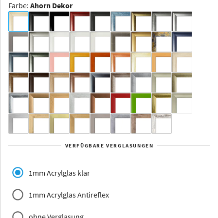
Farbe
:
Ahorn Dekor
Dakota -
Rahmenloser
Bildhalter
Aluminium
Yukon
Alberta
Alaska
VERFÜGBARE VERGLASUNGEN
Massivholz
1mm Acrylglas klar
1mm Acrylglas Antireflex
ohne Verglasung
Jersey
Dauphine
Elsass
Glarus