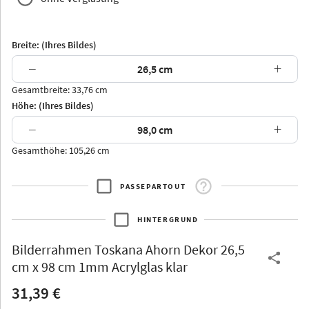
Breite: (Ihres Bildes)
−
+
Gesamtbreite: 33,76 cm
Arran
Luzern
Andros
Attika
Höhe: (Ihres Bildes)
−
+
Gesamthöhe: 105,26 cm
PASSEPARTOUT
Thurgau
Thurgau
Burgund
*Canvas*
HINTERGRUND
Kunststoff
Bilderrahmen
Toskana Ahorn Dekor 26,5
cm x 98 cm 1mm Acrylglas klar
31,39 €