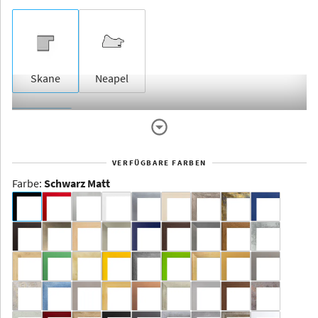
Skane
Neapel
Rahmenlos
VERFÜGBARE FARBEN
Farbe
:
Schwarz Matt
Dakota -
Rahmenloser
Bildhalter
Aluminium