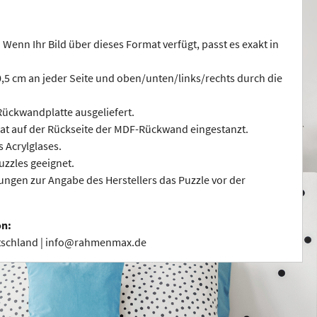
 Wenn Ihr Bild über dieses Format verfügt, passt es exakt in
 0,5 cm an jeder Seite und oben/unten/links/rechts durch die
ückwandplatte ausgeliefert.
at auf der Rückseite der MDF-Rückwand eingestanzt.
s Acrylglases.
uzzles geeignet.
ngen zur Angabe des Herstellers das Puzzle vor der
on:
utschland | info@rahmenmax.de