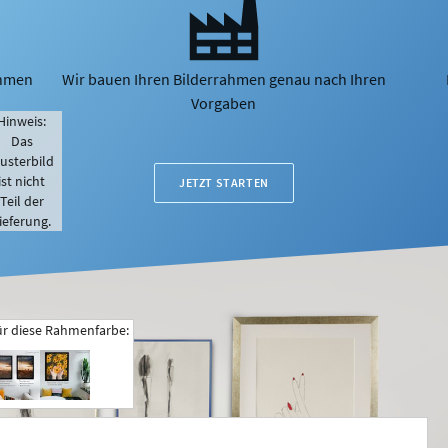
ahmen
Wir bauen Ihren Bilderrahmen genau nach Ihren
Vorgaben
Hinweis:
Das
usterbild
ist nicht
JETZT STARTEN
Teil der
ieferung.
ür diese Rahmenfarbe: