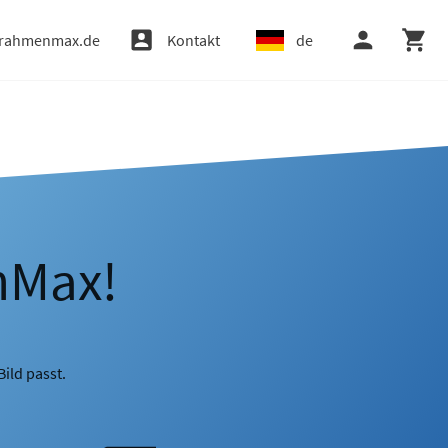
rahmenmax.de
Kontakt
de
nMax!
ild passt.