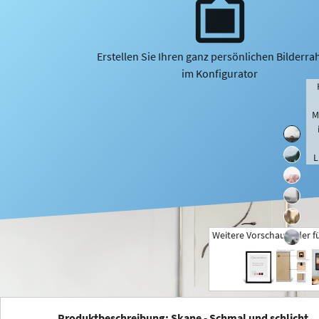
Erstellen Sie Ihren ganz persönlichen Bilderr
im Konfigurator
M
L
Weitere Vorschaubilder f
+
Produktbeschreibung: Skane - Schmal und schlicht