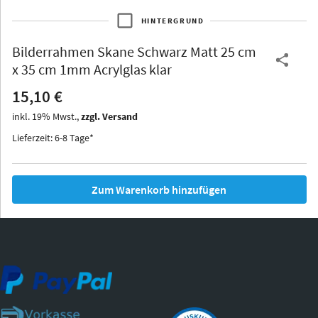
HINTERGRUND
Bilderrahmen
Skane Schwarz Matt 25 cm
Thurgau
Thurgau
Burgund
x 35 cm 1mm Acrylglas klar
*Canvas*
15,10 €
Kunststoff
inkl.
19
%
Mwst.,
zzgl. Versand
Lieferzeit: 6-8 Tage*
Zum Warenkorb hinzufügen
Iowa
Ohio