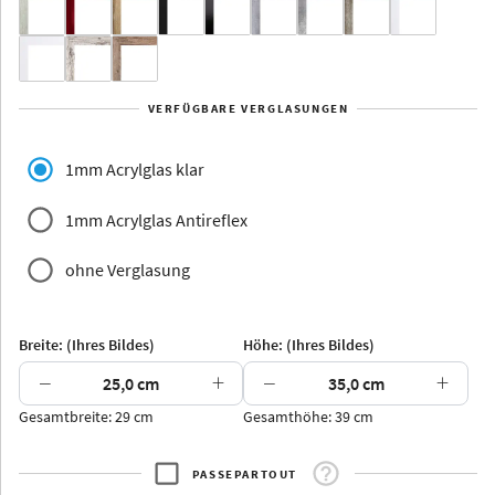
Yukon
Alberta
Alaska
VERFÜGBARE VERGLASUNGEN
Massivholz
1mm Acrylglas klar
1mm Acrylglas Antireflex
ohne Verglasung
Jersey
Dauphine
Elsass
Glarus
Breite: (Ihres Bildes)
Höhe: (Ihres Bildes)
−
+
−
+
Gesamtbreite: 29 cm
Gesamthöhe: 39 cm
Arran
Luzern
Andros
Attika
PASSEPARTOUT