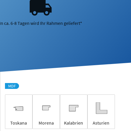
In ca. 6-8 Tagen wird Ihr Rahmen geliefert*
MDF
Toskana
Morena
Kalabrien
Asturien