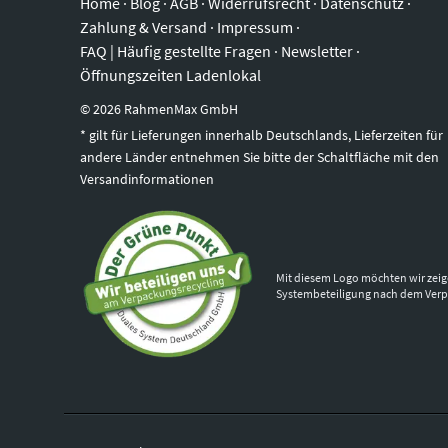
Home
·
Blog
·
AGB
·
Widerrufsrecht
·
Datenschutz
·
Zahlung & Versand
·
Impressum
·
FAQ | Häufig gestellte Fragen
·
Newsletter
·
Öffnungszeiten Ladenlokal
©
2026
RahmenMax GmbH
* gilt für Lieferungen innerhalb Deutschlands, Lieferzeiten für
andere Länder entnehmen Sie bitte der Schaltfläche mit den
Versandinformationen
Mit diesem Logo möchten wir zeig
Systembeteiligung nach dem Ver