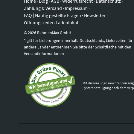
Home
·
Blog
·
AGB
·
Widerrufsrecht
·
Datenschutz
·
Zahlung & Versand
·
Impressum
·
FAQ | Häufig gestellte Fragen
·
Newsletter
·
Öffnungszeiten Ladenlokal
©
2026
RahmenMax GmbH
* gilt für Lieferungen innerhalb Deutschlands, Lieferzeiten für
andere Länder entnehmen Sie bitte der Schaltfläche mit den
Versandinformationen
Mit diesem Logo möchten wir zeig
Systembeteiligung nach dem Ver