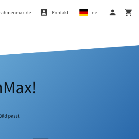
rahmenmax.de
Kontakt
de
nMax!
ild passt.