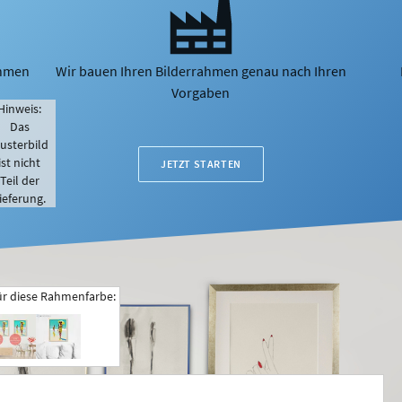
ahmen
Wir bauen Ihren Bilderrahmen genau nach Ihren
Vorgaben
Hinweis:
Das
usterbild
ist nicht
JETZT STARTEN
Teil der
ieferung.
ür diese Rahmenfarbe: