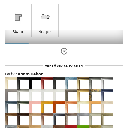
Skane
Neapel
Rahmenlos
VERFÜGBARE FARBEN
Farbe
:
Ahorn Dekor
Dakota -
Rahmenloser
Bildhalter
Aluminium