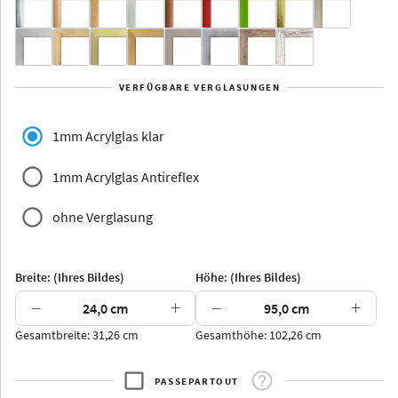
Yukon
Alberta
Alaska
VERFÜGBARE VERGLASUNGEN
Massivholz
1mm Acrylglas klar
1mm Acrylglas Antireflex
ohne Verglasung
Jersey
Dauphine
Elsass
Glarus
Breite: (Ihres Bildes)
Höhe: (Ihres Bildes)
−
+
−
+
Gesamtbreite: 31,26 cm
Gesamthöhe: 102,26 cm
Arran
Luzern
Andros
Attika
PASSEPARTOUT