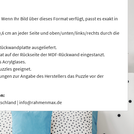
 Wenn Ihr Bild über dieses Format verfügt, passt es exakt in
 0,6 cm an jeder Seite und oben/unten/links/rechts durch die
ückwandplatte ausgeliefert.
at auf der Rückseite der MDF-Rückwand eingestanzt.
s Acrylglases.
uzzles geeignet.
ngen zur Angabe des Herstellers das Puzzle vor der
on:
utschland | info@rahmenmax.de