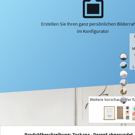
Erstellen Sie Ihren ganz persönlichen Bilderr
im Konfigurator
M
L
Weitere Vorschaubilder f
+
Produktbeschreibung: Toskana - Dezent abgerundet