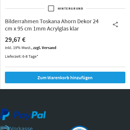
HINTERGRUND
Bilderrahmen
Toskana Ahorn Dekor 24
Thurgau
Thurgau
Burgund
cm x 95 cm 1mm Acrylglas klar
*Canvas*
29,67 €
Kunststoff
inkl.
19
%
Mwst.,
zzgl. Versand
Lieferzeit: 6-8 Tage*
Zum Warenkorb hinzufügen
Iowa
Ohio