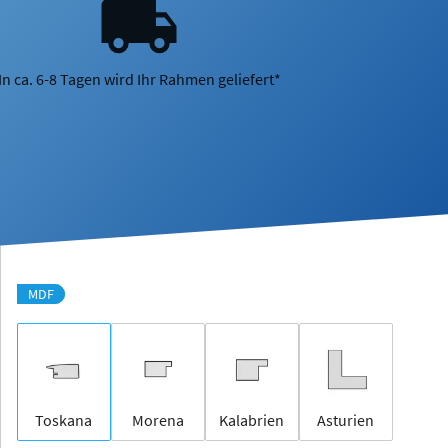
In ca. 6-8 Tagen wird Ihr Rahmen geliefert*
MDF
Toskana
Morena
Kalabrien
Asturien