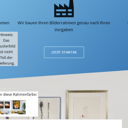
ahmen
Wir bauen Ihren Bilderrahmen genau nach Ihren
Vorgaben
Hinweis:
Das
usterbild
ist nicht
JETZT STARTEN
Teil der
ieferung.
ür diese Rahmenfarbe: