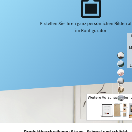
Erstellen Sie Ihren ganz persönlichen Bilderr
im Konfigurator
M
L
Weitere Vorschaubilder f
+
Produktbeschreibung: Skane - Schmal und schlicht