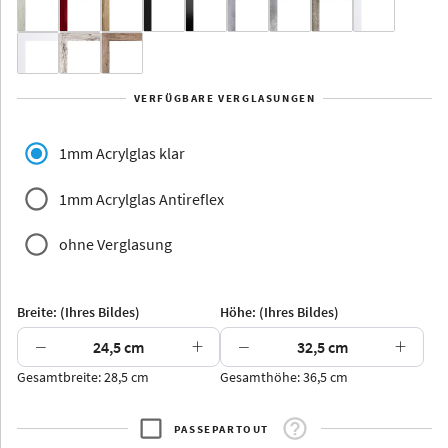
Yukon
Alberta
Alaska
VERFÜGBARE VERGLASUNGEN
Massivholz
1mm Acrylglas klar
1mm Acrylglas Antireflex
ohne Verglasung
Jersey
Dauphine
Elsass
Glarus
Breite: (Ihres Bildes)
Höhe: (Ihres Bildes)
−
+
−
+
Gesamtbreite: 28,5 cm
Gesamthöhe: 36,5 cm
Arran
Luzern
Andros
Attika
PASSEPARTOUT