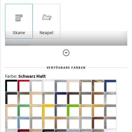
Skane
Neapel
Rahmenlos
VERFÜGBARE FARBEN
Farbe
:
Schwarz Matt
Dakota -
Rahmenloser
Bildhalter
Aluminium