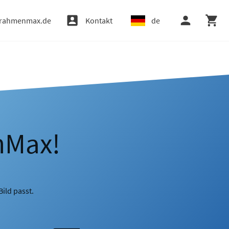
rahmenmax.de
Kontakt
de
nMax!
ild passt.