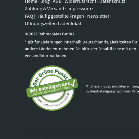
Home
·
Blog
·
AGB
·
Widerrufsrecht
·
Datenschutz
·
Zahlung & Versand
·
Impressum
·
FAQ | Häufig gestellte Fragen
·
Newsletter
·
Öffnungszeiten Ladenlokal
©
2026
RahmenMax GmbH
* gilt für Lieferungen innerhalb Deutschlands, Lieferzeiten für
andere Länder entnehmen Sie bitte der Schaltfläche mit den
Versandinformationen
Mit diesem Logo möchten wir zeig
Systembeteiligung nach dem Ver