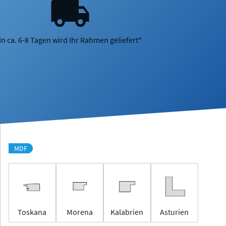
In ca. 6-8 Tagen wird Ihr Rahmen geliefert*
MDF
Toskana
Morena
Kalabrien
Asturien