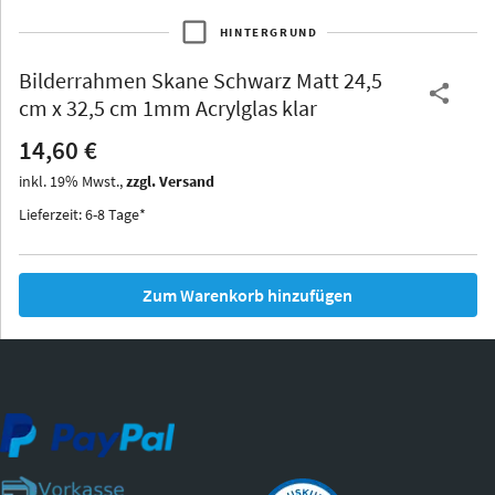
HINTERGRUND
Bilderrahmen
Skane Schwarz Matt 24,5
Thurgau
Thurgau
Burgund
cm x 32,5 cm 1mm Acrylglas klar
*Canvas*
14,60 €
Kunststoff
inkl.
19
%
Mwst.,
zzgl. Versand
Lieferzeit: 6-8 Tage*
Zum Warenkorb hinzufügen
Iowa
Ohio