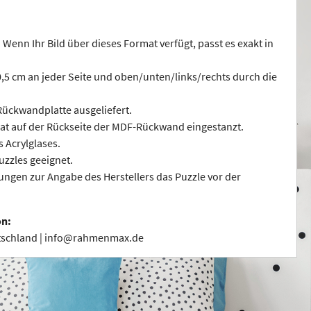
 Wenn Ihr Bild über dieses Format verfügt, passt es exakt in
 0,5 cm an jeder Seite und oben/unten/links/rechts durch die
ückwandplatte ausgeliefert.
at auf der Rückseite der MDF-Rückwand eingestanzt.
s Acrylglases.
uzzles geeignet.
ngen zur Angabe des Herstellers das Puzzle vor der
on:
utschland | info@rahmenmax.de