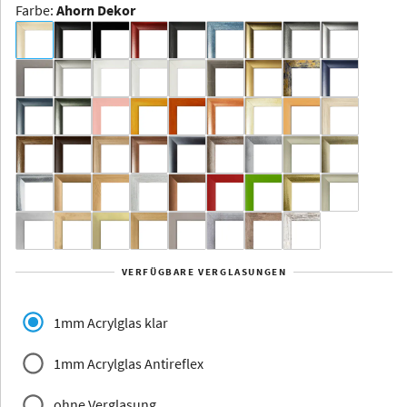
Farbe
:
Ahorn Dekor
Dakota -
Rahmenloser
Bildhalter
Aluminium
Yukon
Alberta
Alaska
VERFÜGBARE VERGLASUNGEN
Massivholz
1mm Acrylglas klar
1mm Acrylglas Antireflex
ohne Verglasung
Jersey
Dauphine
Elsass
Glarus