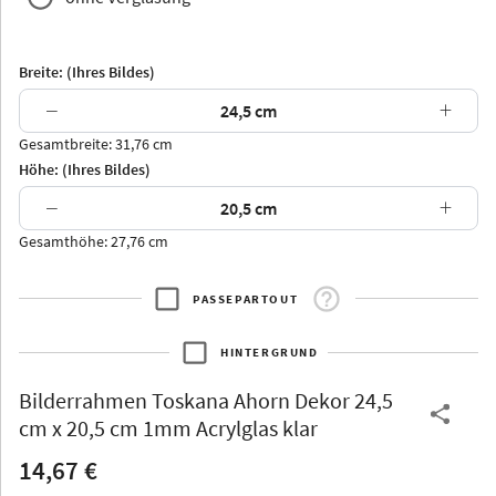
Breite: (Ihres Bildes)
−
+
Gesamtbreite: 31,76 cm
Arran
Luzern
Andros
Attika
Höhe: (Ihres Bildes)
−
+
Gesamthöhe: 27,76 cm
PASSEPARTOUT
Thurgau
Thurgau
Burgund
*Canvas*
HINTERGRUND
Kunststoff
Bilderrahmen
Toskana Ahorn Dekor 24,5
cm x 20,5 cm 1mm Acrylglas klar
14,67 €