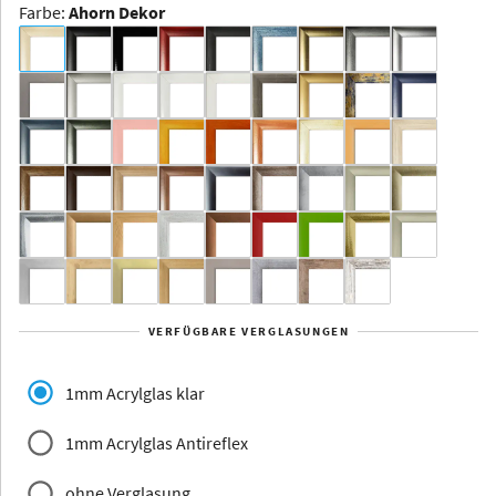
Farbe
:
Ahorn Dekor
Dakota -
Rahmenloser
Bildhalter
Aluminium
Yukon
Alberta
Alaska
VERFÜGBARE VERGLASUNGEN
Massivholz
1mm Acrylglas klar
1mm Acrylglas Antireflex
ohne Verglasung
Jersey
Dauphine
Elsass
Glarus