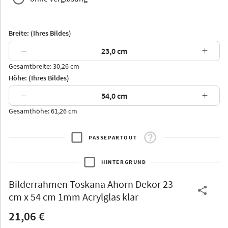
Breite: (Ihres Bildes)
−
+
Gesamtbreite: 30,26 cm
Arran
Luzern
Andros
Attika
Höhe: (Ihres Bildes)
−
+
Gesamthöhe: 61,26 cm
PASSEPARTOUT
Thurgau
Thurgau
Burgund
*Canvas*
HINTERGRUND
Kunststoff
Bilderrahmen
Toskana Ahorn Dekor 23
cm x 54 cm 1mm Acrylglas klar
21,06 €