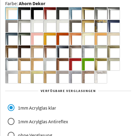
Farbe
:
Ahorn Dekor
Dakota -
Rahmenloser
Bildhalter
Aluminium
Yukon
Alberta
Alaska
VERFÜGBARE VERGLASUNGEN
Massivholz
1mm Acrylglas klar
1mm Acrylglas Antireflex
ohne Verglasung
Jersey
Dauphine
Elsass
Glarus