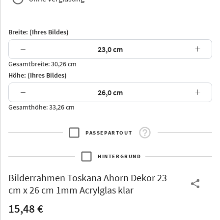
Breite: (Ihres Bildes)
−
+
Gesamtbreite: 30,26 cm
Arran
Luzern
Andros
Attika
Höhe: (Ihres Bildes)
−
+
Gesamthöhe: 33,26 cm
PASSEPARTOUT
Thurgau
Thurgau
Burgund
*Canvas*
HINTERGRUND
Kunststoff
Bilderrahmen
Toskana Ahorn Dekor 23
cm x 26 cm 1mm Acrylglas klar
15,48 €