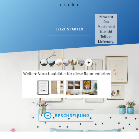
erstellen.
Hinweis:
Das
Musterbild
JETZT STARTEN
ist nicht
Teil der
Lieferung.
+
Weitere Vorschaubilder für diese Rahmenfarbe:
BESCHREIBUNG