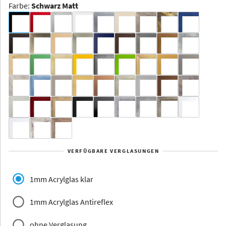
Farbe
:
Schwarz Matt
Dakota -
Rahmenloser
Bildhalter
Aluminium
Yukon
Alberta
Alaska
VERFÜGBARE VERGLASUNGEN
Massivholz
1mm Acrylglas klar
1mm Acrylglas Antireflex
ohne Verglasung
Jersey
Dauphine
Elsass
Glarus