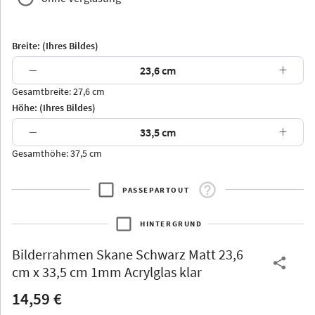
Breite: (Ihres Bildes)
−
+
Gesamtbreite: 27,6 cm
Arran
Luzern
Andros
Attika
Höhe: (Ihres Bildes)
−
+
Gesamthöhe: 37,5 cm
PASSEPARTOUT
Thurgau
Thurgau
Burgund
*Canvas*
HINTERGRUND
Kunststoff
Bilderrahmen
Skane Schwarz Matt 23,6
cm x 33,5 cm 1mm Acrylglas klar
14,59 €